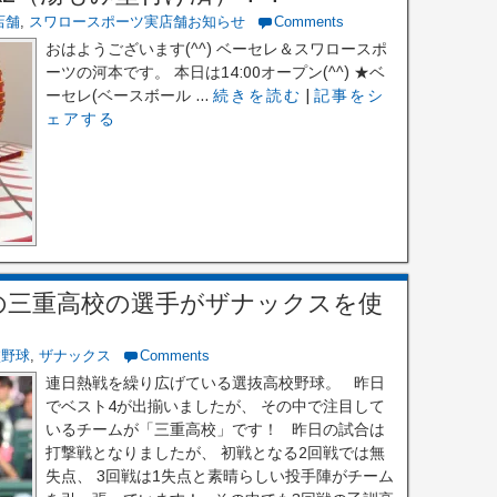
店舗
,
スワロースポーツ実店舗お知らせ
Comments
おはようございます(^^) ベーセレ＆スワロースポ
ーツの河本です。 本日は14:00オープン(^^) ★ベ
ーセレ(ベースボール ...
続きを読む
|
記事をシ
ェアする
の三重高校の選手がザナックスを使
校野球
,
ザナックス
Comments
連日熱戦を繰り広げている選抜高校野球。 昨日
でベスト4が出揃いましたが、 その中で注目して
いるチームが「三重高校」です！ 昨日の試合は
打撃戦となりましたが、 初戦となる2回戦では無
失点、 3回戦は1失点と素晴らしい投手陣がチーム