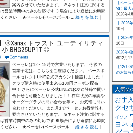
【ベース
案内させていただきます。 ※ネット注文に関する
物！最大2
信は営業時間中のみの対応です ※場合により返信にお時間
2026年4
ださい！ ★ベーセレ(ベースボール ...
続きを読む
|
【 202
19日
【 202
Xanax トラスト ユーティリティ
18日
BHG25UP1T ⚾
2026年
リ
Comments
年12月17
ベーセレは12～18時で営業いたします。 今後の
【12/1
営業予定は…こちらをご確認ください。 ベースボ
のお知ら
ールセレクトLINE公式アカウント開設しました！
グラブ購入時に使用出来る100円クーポン配布
人気の
中！ さらにベーセレ公式LINEのお友達登録で問い
合わせも可能となりました！！ 在庫状況の確認や
お手
オーダーグラブの問い合わせ等々、 お気軽に問い
クセ
合わせください。 また月1でベーセレお得情報も
案内させていただきます。 ※ネット注文に関する
イソノ
信は営業時間中のみの対応です ※場合により返信にお時間
ヨネ
ださい！ ★ベーセレ(ベースボール ...
続きを読む
|
グラ