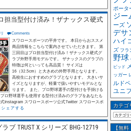
ポータ
ジー
ロ担当型付け済み！ザナックス硬式
ーズ
デサ
リ
Comments
ハイ
スワロースポーツの平井です。 本日からおススメ
商品情報をこちらで案内させていただきます。 第
ズ
フラ
三回目はプロ担当型付け済み！ザナックス硬式グ
野球
ラブ外野手用モデルです。 ザナックスのグラブの
特徴は何といっても高品質！ サイズは
ビッド
16（32.5cm）と大きめの外野手用となります。
ッガー
高校生におすすめのグラブとなります。 大きいサ
ルドペ
イズとなりますが、軽量で扱いやすいモデルとな
ります。 また、プロ野球選手の型付けを手掛ける
ユニ
 プロ野球選手も使用する型付け済みのグラブをあなたも
stagram スワロースポーツ公式Twitter スワロースポ
カテゴ
をシェアする
 TRUST X シリーズ BHG-12719
【無料