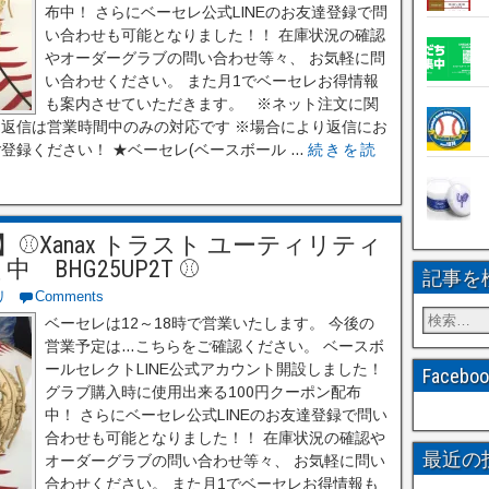
布中！ さらにベーセレ公式LINEのお友達登録で問
い合わせも可能となりました！！ 在庫状況の確認
やオーダーグラブの問い合わせ等々、 お気軽に問
い合わせください。 また月1でベーセレお得情報
も案内させていただきます。 ※ネット注文に関
※返信は営業時間中のみの対応です ※場合により返信にお
録ください！ ★ベーセレ(ベースボール ...
続きを読
Xanax トラスト ユーティリティ
BHG25UP2T ⚾
記事を
リ
Comments
ベーセレは12～18時で営業いたします。 今後の
営業予定は…こちらをご確認ください。 ベースボ
ールセレクトLINE公式アカウント開設しました！
Faceb
グラブ購入時に使用出来る100円クーポン配布
中！ さらにベーセレ公式LINEのお友達登録で問い
合わせも可能となりました！！ 在庫状況の確認や
最近の
オーダーグラブの問い合わせ等々、 お気軽に問い
合わせください。 また月1でベーセレお得情報も