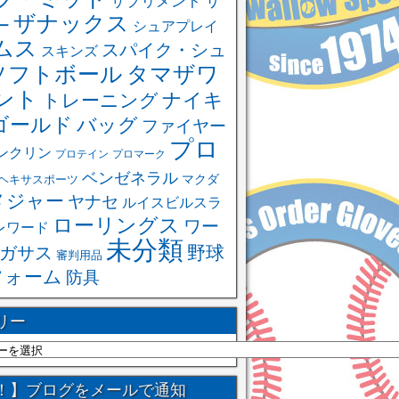
サ
サプリメント
ザナックス
ー
シュアプレイ
ムス
スパイク・シュ
スキンズ
ソフトボール
タマザワ
ント
ナイキ
トレーニング
ゴールド
バッグ
ファイヤー
プロ
ンクリン
プロテイン
プロマーク
ベンゼネラル
ヘキサスポーツ
マクダ
メジャー
ヤナセ
ルイスビルスラ
ローリングス
ワー
レワード
未分類
野球
ガサス
審判用品
フォーム
防具
リー
！】ブログをメールで通知