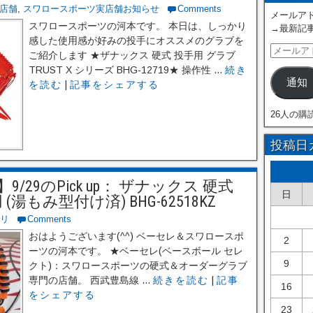
店舗
,
スワロースポーツ実店舗お知らせ
Comments
メールアド
スワロースポーツの河本です。 本日は、しっかり
→最新記
感した使用感が好みの投手にオススメのグラブを
ご紹介します ★ザナックス 硬式 投手用 グラブ
TRUST X シリーズ BHG-12719★ 操作性 ...
続き
通知
を読む
|
記事をシェアする
26人の購
投稿日
29のPick up： ザナックス 硬式
日
湯もみ型付け済) BHG-62518KZ
リ
Comments
おはようございます(^^) ベーセレ＆スワロースポ
2
ーツの河本です。 ★ベーセレ(ベースボール セレ
9
クト)：スワロースポーツの硬式＆オーダーグラブ
専門の店舗。 西武豊島線 ...
続きを読む
|
記事
16
をシェアする
23