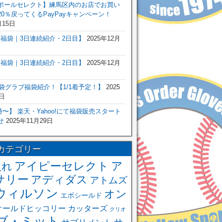
ボールセレクト】練馬区内のお店でお買い
0％戻ってくるPayPayキャンペーン！
月15日
6年福袋｜3日連続紹介・2日目】
2025年12月
6年福袋｜3日連続紹介・2日目】
2025年12月
福袋グラブ福袋紹介！【1/1着予定！】
2025
日
 0時〜】 楽天・Yahoo!にて福袋販売スタート
せ
2025年11月29日
カテゴリー
アイピーセレクト
ア
入れ
サリー
アディダス
アトムズ
ウィルソン
オン
エボシールド
オールドヒッコリー
カッターズ
クリオ
ブ・ミット