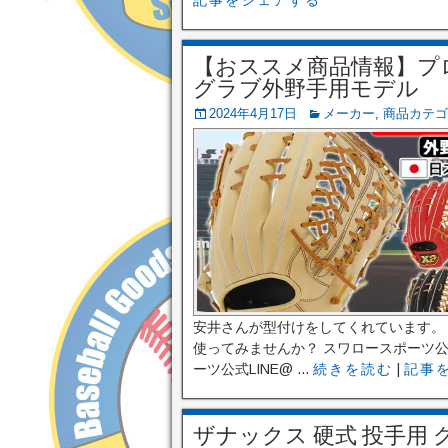
記事をシェアする
【おススメ商品情報】プ
グラブ外野手用モデル
2024年4月17日
メーカー
,
商品カテゴ
安井さんが型付けをしてくれています。
使ってみませんか？ スワロースポーツ公式In
ーツ公式LINE@ ...
続きを読む
|
記事
ザナックス 硬式 投手用 グラブ