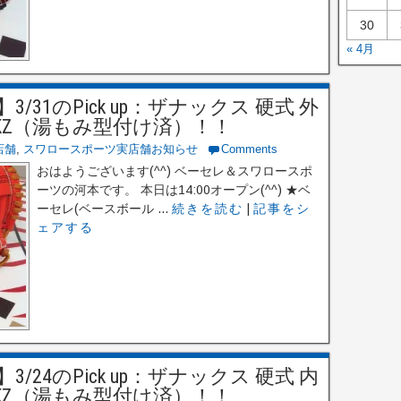
30
« 4月
31のPick up：ザナックス 硬式 外
218KZ（湯もみ型付け済）！！
店舗
,
スワロースポーツ実店舗お知らせ
Comments
おはようございます(^^) ベーセレ＆スワロースポ
ーツの河本です。 本日は14:00オープン(^^) ★ベ
ーセレ(ベースボール ...
続きを読む
|
記事をシ
ェアする
24のPick up：ザナックス 硬式 内
418KZ（湯もみ型付け済）！！