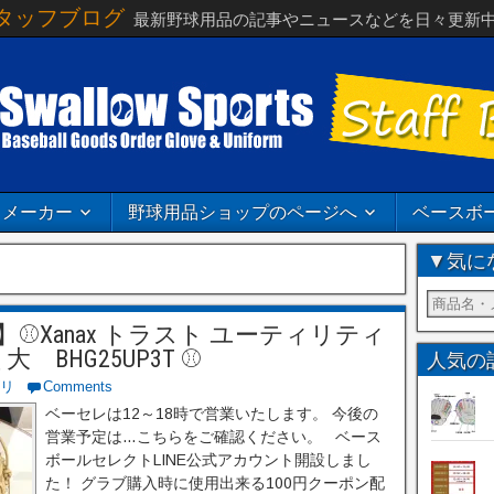
タッフブログ
最新野球用品の記事やニュースなどを日々更新
メーカー
野球用品ショップのページへ
ベースボ
▼気に
Xanax トラスト ユーティリティ
BHG25UP3T ⚾
人気の
リ
Comments
ベーセレは12～18時で営業いたします。 今後の
営業予定は…こちらをご確認ください。 ベース
ボールセレクトLINE公式アカウント開設しまし
た！ グラブ購入時に使用出来る100円クーポン配