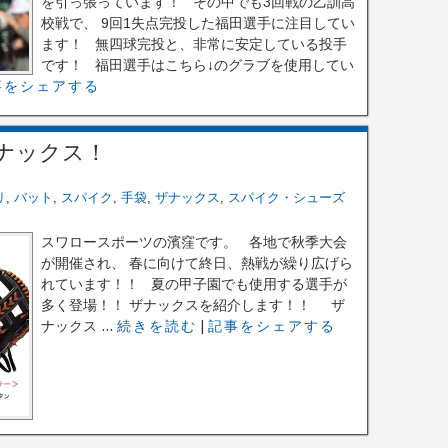
を引っ張っています！ その中でも3回戦の乙訓高
校戦で、 9回1失点完投した福田選手に注目してい
ます！ 無四球完投と、非常に安定している投手
です！ 福田選手はこちら↓のグラブを使用してい
事をシェアする
ナックス！
リ
,
バット
,
スパイク
,
手袋
,
ザナックス
,
スパイク・シューズ
スワロースポーツの濱窪です。 各地で秋季大会
が開催され、 春に向けて終日、熱戦が繰り広げら
れています！！ 夏の甲子園でも使用する選手が
多く登場！！ ザナックスを紹介します！！ ザ
ナックス ...
続きを読む
|
記事をシェアする