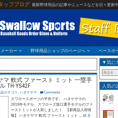
タッフブログ
最新野球用品の記事やニュースなどを日々更新
メーカー
野球用品ショップのページへ
ベースボ
▼気に
マ 軟式 ファースト ミット 一塁手
ル TH-YS42F
人気の
商品カテゴリ
,
ハタケヤマ
Comments
スワロースポーツの平井です。 ハタケヤマの
2019年モデル、スワローズ坂口選手モデルのファ
ーストミットが入荷しました！ 【新商品入荷情
報】 ハタケヤマ 軟式 ファースト ミット ...
続き