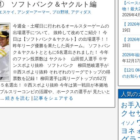
① ソフトバンク＆ヤクルト編
【ベース
物！最大2
エスケイ
,
アンダーアーマー
,
プロ野球
,
アディダス
2026年4
【 202
今週金・土曜日に行われるオールスターゲームの
19日
出場選手について、 抜粋して改めてご紹介！ 今
日は【ソフトバンク＆ヤクルト】の出場選手！！
【 202
昨年リーグ優勝を果たした両チーム。 ソフトバン
18日
ク＆ヤクルトとともに6名選出されました！ 今年
2026年
のファン投票数は ヤクルト 山田哲人選手 ※サ
年12月17
ンスポより抜粋 ソフトバンク 柳田悠岐選手が
【12/1
※西スポより抜粋 それぞれのリーグでトップの得
のお知ら
票数を記録！ 柳田選手は両リーグトップの52万
５名選出！ ※西スポより抜粋 今年は第一戦目が本拠地
トリプルスリーコンビの活躍や、ホークスの選手が 見たいと
人気の
..
続きを読む
|
記事をシェアする
お手
クセ
イソノ
ヨネ
グラ