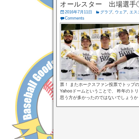
オールスター 出場選手
2016年7月11日
グラブ
,
ウェア
,
エス
Comments
票！ またホークスファン投票でトップの
Yahooドームということで、 昨年の
思う方が多かったのではないでしょうか .