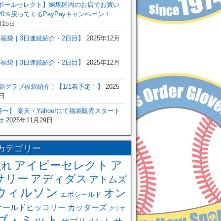
ボールセレクト】練馬区内のお店でお買い
0％戻ってくるPayPayキャンペーン！
月15日
6年福袋｜3日連続紹介・2日目】
2025年12月
6年福袋｜3日連続紹介・2日目】
2025年12月
福袋グラブ福袋紹介！【1/1着予定！】
2025
日
 0時〜】 楽天・Yahoo!にて福袋販売スタート
せ
2025年11月29日
カテゴリー
アイピーセレクト
ア
入れ
サリー
アディダス
アトムズ
ウィルソン
オン
エボシールド
オールドヒッコリー
カッターズ
クリオ
ブ・ミット