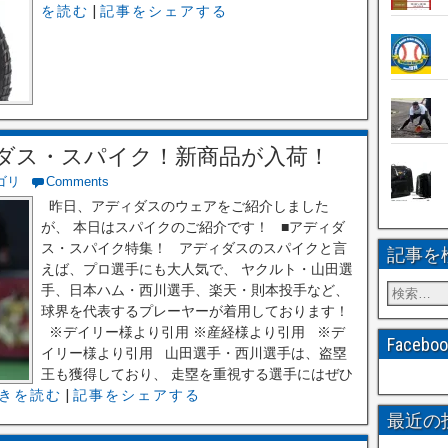
を読む
|
記事をシェアする
ダス・スパイク！新商品が入荷！
ゴリ
Comments
昨日、アディダスのウェアをご紹介しました
が、 本日はスパイクのご紹介です！ ■アディダ
ス・スパイク特集！ アディダスのスパイクと言
記事を
えば、プロ選手にも大人気で、 ヤクルト・山田選
手、日本ハム・西川選手、楽天・則本投手など、
球界を代表するプレーヤーが着用しております！
※デイリー様より引用 ※産経様より引用 ※デ
Faceb
イリー様より引用 山田選手・西川選手は、盗塁
王も獲得しており、 走塁を重視する選手にはぜひ
きを読む
|
記事をシェアする
最近の