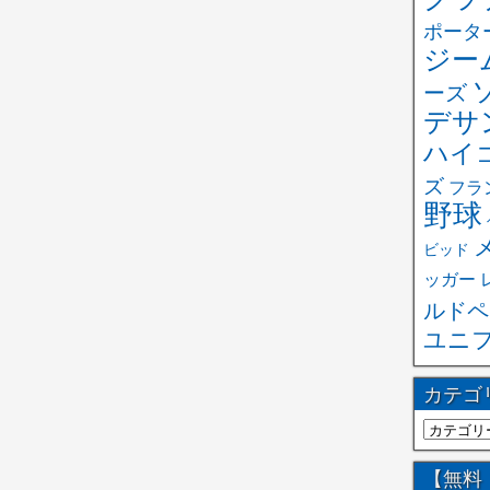
ポータ
ジー
ーズ
デサ
ハイ
ズ
フラ
野球
ビッド
ッガー
ルドペ
ユニ
カテゴ
【無料