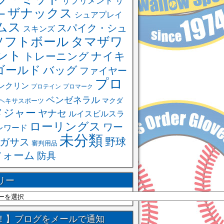
サ
サプリメント
ザナックス
ー
シュアプレイ
ムス
スパイク・シュ
スキンズ
ソフトボール
タマザワ
ント
ナイキ
トレーニング
ゴールド
バッグ
ファイヤー
プロ
ンクリン
プロテイン
プロマーク
ベンゼネラル
ヘキサスポーツ
マクダ
メジャー
ヤナセ
ルイスビルスラ
ローリングス
ワー
レワード
未分類
野球
ガサス
審判用品
フォーム
防具
リー
！】ブログをメールで通知