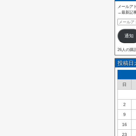
メールアド
→最新記
通知
26人の購
投稿日
日
2
9
16
23