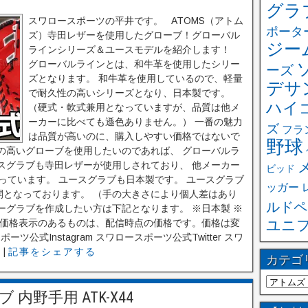
グラ
スワロースポーツの平井です。 ATOMS（アトム
ポータ
ズ）寺田レザーを使用したグローブ！グローバル
ジー
ラインシリーズ＆ユースモデルを紹介します！
グローバルラインとは、和牛革を使用したシリー
ーズ
ズとなります。 和牛革を使用しているので、軽量
デサ
で耐久性の高いシリーズとなり、日本製です。
ハイ
（硬式・軟式兼用となっていますが、品質は他メ
ーカーに比べても遜色ありません。） 一番の魅力
ズ
フラ
は品質が高いのに、購入しやすい価格ではないで
野球
の高いグローブを使用したいのであれば、 グローバルラ
スグラブも寺田レザーが使用しされており、 他メーカー
ビッド
っています。 ユースグラブも日本製です。 ユースグラブ
ッガー
開となっております。 （手の大きさにより個人差はあり
ルドペ
ーグラブを作成したい方は下記となります。 ※日本製 ※
 ※価格表示のあるものは、配信時点の価格です。価格は変
ユニ
公式Instagram スワロースポーツ公式Twitter スワ
む
|
記事をシェアする
カテゴ
内野手用 ATK-X44