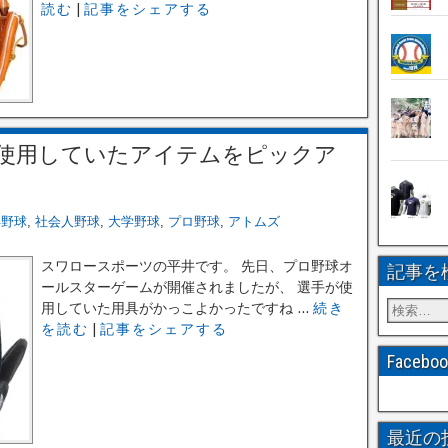
読む
|
記事をシェアする
使用していたアイテムをピックア
年野球
,
社会人野球
,
大学野球
,
プロ野球
,
アトムズ
スワロースポーツの平井です。 先日、プロ野球オ
記事を
ールスターゲームが開催されましたが、 選手が使
用していた用具がかっこよかったですね ...
続き
を読む
|
記事をシェアする
Faceb
最近の