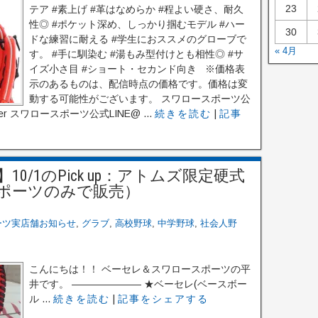
23
テア #素上げ #革はなめらか #程よい硬さ、耐久
性◎ #ポケット深め、しっかり掴むモデル #ハー
30
ドな練習に耐える #学生におススメのグローブで
« 4月
す。 #手に馴染む #湯もみ型付けとも相性◎ #サ
イズ小さ目 #ショート・セカンド向き ※価格表
示のあるものは、配信時点の価格です。価格は変
動する可能性がございます。 スワロースポーツ公
ter スワロースポーツ公式LINE@ ...
続きを読む
|
記事
/1のPick up：アトムズ限定硬式
ポーツのみで販売）
ーツ実店舗お知らせ
,
グラブ
,
高校野球
,
中学野球
,
社会人野
こんにちは！！ ベーセレ＆スワロースポーツの平
井です。 ——————— ★ベーセレ(ベースボー
ル ...
続きを読む
|
記事をシェアする