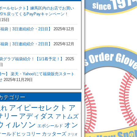
ボールセレクト】練馬区内のお店でお買い
0％戻ってくるPayPayキャンペーン！
月15日
6年福袋｜3日連続紹介・2日目】
2025年12月
6年福袋｜3日連続紹介・2日目】
2025年12月
福袋グラブ福袋紹介！【1/1着予定！】
2025
日
 0時〜】 楽天・Yahoo!にて福袋販売スタート
せ
2025年11月29日
カテゴリー
アイピーセレクト
ア
入れ
サリー
アディダス
アトムズ
ウィルソン
オン
エボシールド
オールドヒッコリー
カッターズ
クリオ