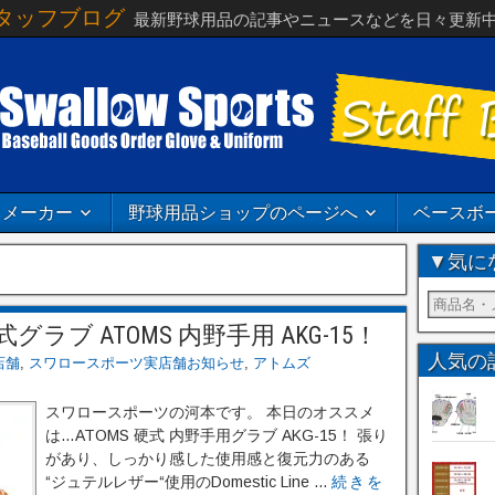
タッフブログ
最新野球用品の記事やニュースなどを日々更新
メーカー
野球用品ショップのページへ
ベースボ
▼気に
ブ ATOMS 内野手用 AKG-15！
人気の
店舗
,
スワロースポーツ実店舗お知らせ
,
アトムズ
スワロースポーツの河本です。 本日のオススメ
は…ATOMS 硬式 内野手用グラブ AKG-15！ 張り
があり、しっかり感した使用感と復元力のある
“ジュテルレザー“使用のDomestic Line ...
続きを