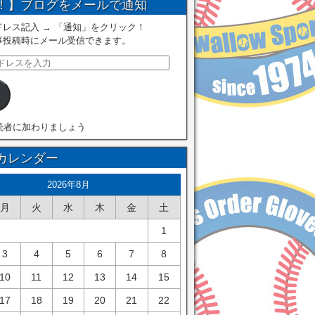
！】ブログをメールで通知
レス記入 → 「通知」をクリック！
事投稿時にメール受信できます。
読者に加わりましょう
カレンダー
2026年8月
月
火
水
木
金
土
1
3
4
5
6
7
8
10
11
12
13
14
15
17
18
19
20
21
22