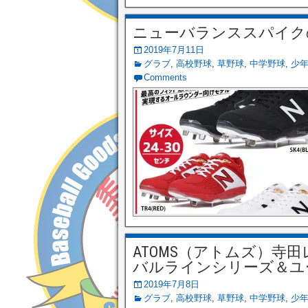
ニューバランススパイク
2019年7月11日
グラブ
,
高校野球
,
草野球
,
中学野球
,
少
Comments
ATOMS（アトムズ）寺
バルラインシリーズ＆ユ
2019年7月8日
グラブ
,
高校野球
,
草野球
,
中学野球
,
少