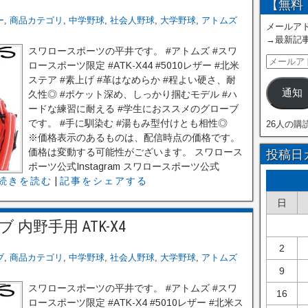
【無料
ー
,
商品カテゴリ
,
中学野球
,
社会人野球
,
大学野球
,
アトムズ
メールアド
→最新記
スワロースポーツの平井です。 #アトムズ #スワ
ロースポーツ限定 #ATK-X44 #5010レザー #北米
ステア #素上げ #革はなめらか #程よい硬さ、耐
通知
久性◎ #ポケット深め、しっかり掴むモデル #ハ
ードな練習に耐える #学生におススメのグローブ
です。 #手に馴染む #湯もみ型付けとも相性◎
26人の購
※価格表示のあるものは、配信時点の価格です。
価格は変動する可能性がございます。 スワロース
投稿日
ポーツ公式Instagram スワロースポーツ公式
続きを読む
|
記事をシェアする
日
内野手用 ATK-X4
2
ブ
,
商品カテゴリ
,
中学野球
,
社会人野球
,
大学野球
,
アトムズ
9
スワロースポーツの平井です。 #アトムズ #スワ
16
ロースポーツ限定 #ATK-X4 #5010レザー #北米ス