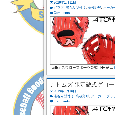
2019年1月11日
グラブ
,
湯もみ型付け
,
高校野球
,
メーカ
Comments
Twitter スワロースポーツ公式LINE@ ...
アトムズ 限定硬式グローブ 
2019年1月10日
湯もみ型付け
,
高校野球
,
メーカー
,
グラ
Comments