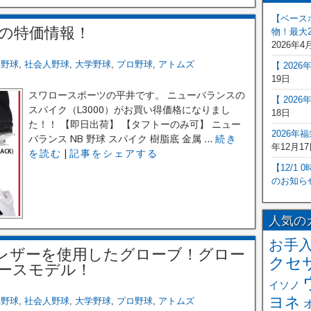
【ベース
の特価情報！
物！最大2
2026年4
年野球
,
社会人野球
,
大学野球
,
プロ野球
,
アトムズ
【 202
19日
スワロースポーツの平井です。 ニューバランスの
【 202
スパイク（L3000）がお買い得価格になりまし
18日
た！！ 【即日出荷】 【タフトーのみ可】 ニュー
2026年
バランス NB 野球 スパイク 樹脂底 金属 ...
続き
年12月17
を読む
|
記事をシェアする
【12/1
のお知ら
人気の
お手
田レザーを使用したグローブ！グロー
クセ
ースモデル！
イソノ
ヨネ
年野球
,
社会人野球
,
大学野球
,
プロ野球
,
アトムズ