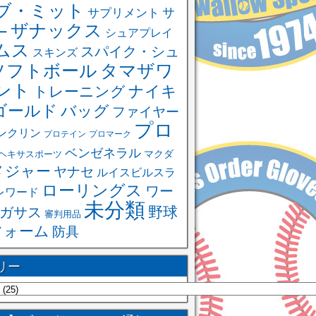
ブ・ミット
サ
サプリメント
ザナックス
ー
シュアプレイ
ムス
スパイク・シュ
スキンズ
ソフトボール
タマザワ
ント
ナイキ
トレーニング
ゴールド
バッグ
ファイヤー
プロ
ンクリン
プロテイン
プロマーク
ベンゼネラル
ヘキサスポーツ
マクダ
メジャー
ヤナセ
ルイスビルスラ
ローリングス
ワー
レワード
未分類
野球
ガサス
審判用品
フォーム
防具
リー