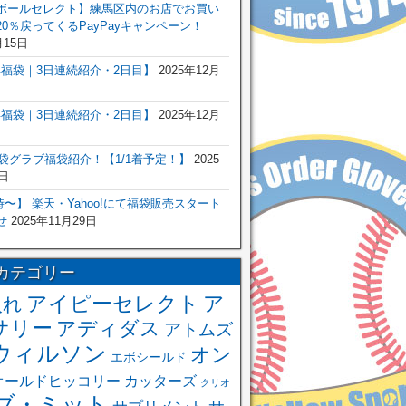
ボールセレクト】練馬区内のお店でお買い
0％戻ってくるPayPayキャンペーン！
月15日
6年福袋｜3日連続紹介・2日目】
2025年12月
6年福袋｜3日連続紹介・2日目】
2025年12月
福袋グラブ福袋紹介！【1/1着予定！】
2025
日
 0時〜】 楽天・Yahoo!にて福袋販売スタート
せ
2025年11月29日
カテゴリー
アイピーセレクト
ア
入れ
サリー
アディダス
アトムズ
ウィルソン
オン
エボシールド
オールドヒッコリー
カッターズ
クリオ
ブ・ミット