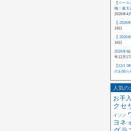
【ベース
物！最大2
2026年4
【 202
19日
【 202
18日
2026年
年12月17
【12/1
のお知ら
人気の
お手
クセ
イソノ
ヨネ
グラ