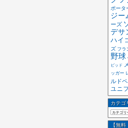
ポータ
ジー
ーズ
デサ
ハイ
ズ
フラ
野球
ビッド
ッガー
ルドペ
ユニ
カテゴ
【無料