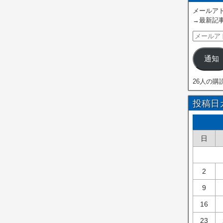
メールアド
→最新記
通知
26人の購
投稿日
日
2
9
16
23