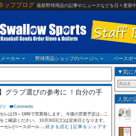
タッフブログ
最新野球用品の記事やニュースなどを日々更新
メーカー
野球用品ショップのページへ
ベースボ
▼気に
】グラブ選びの参考に ！自分の手
人気の
ゴリ
Comments
セレは15～18時で営業致します。 今後の営業予定は…こ
をご確認ください。 10月30日(土)は定休日となります。
ーセレ(ベースボール ...
続きを読む
|
記事をシェアす