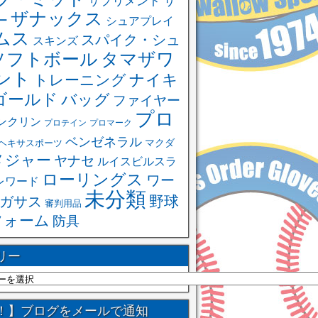
サ
サプリメント
ザナックス
ー
シュアプレイ
ムス
スパイク・シュ
スキンズ
ソフトボール
タマザワ
ント
ナイキ
トレーニング
ゴールド
バッグ
ファイヤー
プロ
ンクリン
プロテイン
プロマーク
ベンゼネラル
ヘキサスポーツ
マクダ
メジャー
ヤナセ
ルイスビルスラ
ローリングス
ワー
レワード
未分類
野球
ガサス
審判用品
フォーム
防具
リー
！】ブログをメールで通知