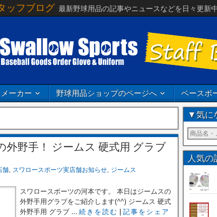
タッフブログ
最新野球用品の記事やニュースなどを日々更新
メーカー
野球用品ショップのページへ
ベースボ
▼気に
外野手！ ジームス 硬式用 グラブ
人気の
店舗
,
スワロースポーツ実店舗お知らせ
,
ジームス
スワロースポーツの河本です。 本日はジームスの
外野手用グラブをご紹介します(^^) ジームス 硬式
外野手用 グラブ ...
続きを読む
|
記事をシェア