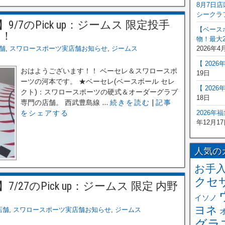
8月7日
シークラ
7のPick up：ジームス 限定投手
【ベース
！！
物！最大2
舗
,
スワロースポーツ実店舗お知らせ
,
ジームス
2026年4
【 202
おはようございます！！ ベーセレ＆スワロースポ
19日
ーツの河本です。 ★ベーセレ(ベースボール セレ
【 202
クト)：スワロースポーツの硬式＆オーダーグラブ
18日
専門の店舗。 西武豊島線 ...
続きを読む
|
記事
をシェアする
2026年
年12月17
人気の
お手
クセ
27のPick up：ジームス 限定 内野
イソノ
ヨネ
店舗
,
スワロースポーツ実店舗お知らせ
,
ジームス
グラ