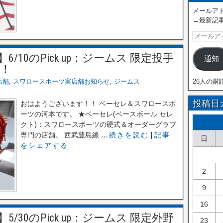
メールアド
→最新記
10のPick up：ジームス 限定投手
通知
！！
26人の購
店舗
,
スワロースポーツ実店舗お知らせ
,
ジームス
投稿日
おはようございます！！ ベーセレ＆スワロースポ
ーツの河本です。 ★ベーセレ(ベースボール セレ
クト)：スワロースポーツの硬式＆オーダーグラブ
専門の店舗。 西武豊島線 ...
続きを読む
|
記事
日
をシェアする
2
9
16
30のPick up：ジームス 限定外野
23