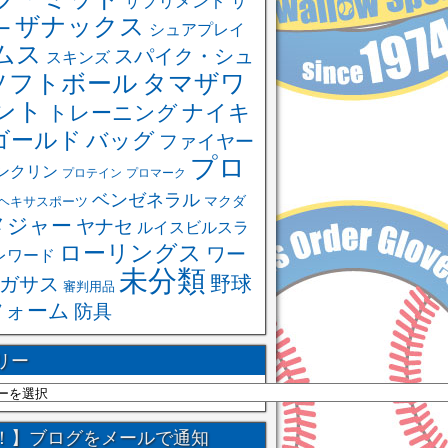
サ
サプリメント
ザナックス
ー
シュアプレイ
ムス
スパイク・シュ
スキンズ
ソフトボール
タマザワ
ント
ナイキ
トレーニング
ゴールド
バッグ
ファイヤー
プロ
ンクリン
プロテイン
プロマーク
ベンゼネラル
ヘキサスポーツ
マクダ
メジャー
ヤナセ
ルイスビルスラ
ローリングス
ワー
レワード
未分類
野球
ガサス
審判用品
フォーム
防具
リー
！】ブログをメールで通知