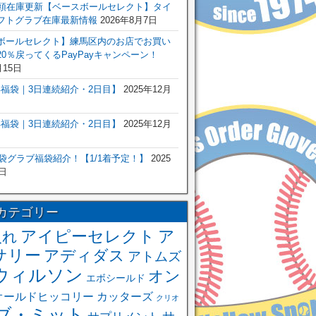
店頭在庫更新【ベースボールセレクト】タイ
フトグラブ在庫最新情報
2026年8月7日
ボールセレクト】練馬区内のお店でお買い
0％戻ってくるPayPayキャンペーン！
月15日
6年福袋｜3日連続紹介・2日目】
2025年12月
6年福袋｜3日連続紹介・2日目】
2025年12月
福袋グラブ福袋紹介！【1/1着予定！】
2025
日
カテゴリー
アイピーセレクト
ア
入れ
サリー
アディダス
アトムズ
ウィルソン
オン
エボシールド
オールドヒッコリー
カッターズ
クリオ
ブ・ミット