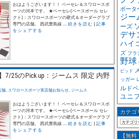
おはようございます！！ ベーセレ＆スワロースポ
ポータ
ーツの河本です。 ★ベーセレ(ベースボール セレ
ジー
クト)：スワロースポーツの硬式＆オーダーグラブ
専門の店舗。 西武豊島線 ...
続きを読む
|
記事
ーズ
をシェアする
デサ
ハイ
ズ
フラ
野球
ビッド
25のPick up：ジームス 限定 内野
ッガー
！
ルドペ
店舗
,
スワロースポーツ実店舗お知らせ
,
ジームス
ユニ
おはようございます！！ ベーセレ＆スワロースポ
ーツの河本です。 ★ベーセレ(ベースボール セレ
カテゴ
クト)：スワロースポーツの硬式＆オーダーグラブ
専門の店舗。 西武豊島線 ...
続きを読む
|
記事
をシェアする
【無料