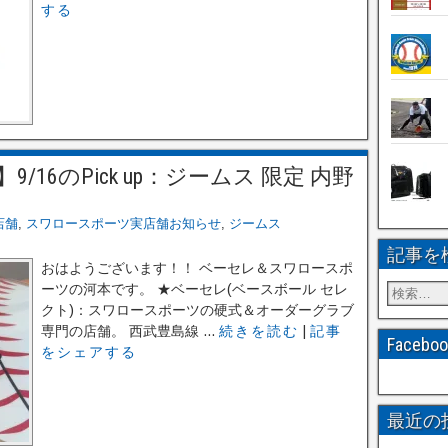
する
16のPick up：ジームス 限定 内野
店舗
,
スワロースポーツ実店舗お知らせ
,
ジームス
記事を
おはようございます！！ ベーセレ＆スワロースポ
ーツの河本です。 ★ベーセレ(ベースボール セレ
クト)：スワロースポーツの硬式＆オーダーグラブ
専門の店舗。 西武豊島線 ...
続きを読む
|
記事
Faceb
をシェアする
最近の