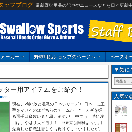
タッフブログ
最新野球用品の記事やニュースなどを日々更新
メーカー
野球用品ショップのページへ
ベースボ
▼気に
ッター用アイテムをご紹介！
人気の
ments
現在、2勝2敗と混戦の日本シリーズ！ 日本一に王
手をかけるのはどちらのチームか！？ カギを握
る選手は多数いると思いますが、 中でも、特に注
目は、やはり大谷選手！ ※東京新聞様より引用
先発した初戦は惜しくも負けてしまいましたが、