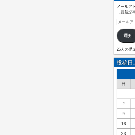
メールアド
→最新記
通知
26人の購
投稿日
日
2
9
16
23