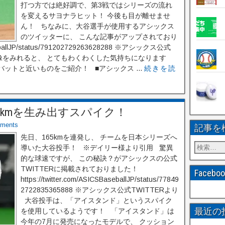
打つ方では絶好調で、第3戦ではシリーズの流れ
を変えるサヨナラヒット！ 今後も目が離せませ
ん！ ちなみに、大谷選手が使用するアシックス
のツイッターに、 こんな記事がアップされており
seballJP/status/791202729263628288 ※アシックス公式
画像をみれると、 とてもわくわくした気持ちになります
ットと近いものをご紹介！ ■アシックス ...
続きを読
5kmを生み出すスパイク！
ments
記事を
先日、165kmを連発し、 チームを日本シリーズへ
導いた大谷投手！ ※デイリー様より引用 驚異
的な球速ですが、 この秘訣？がアシックスの公式
TWITTERに掲載されておりました！
Faceb
https://twitter.com/ASICSBaseballJP/status/77849
2722835365888 ※アシックス公式TWITTERより
大谷投手は、「アイスタンド」というスパイク
最近の
を使用しているようです！ 「アイスタンド」は
今年の7月に発売になったモデルで、 クッション