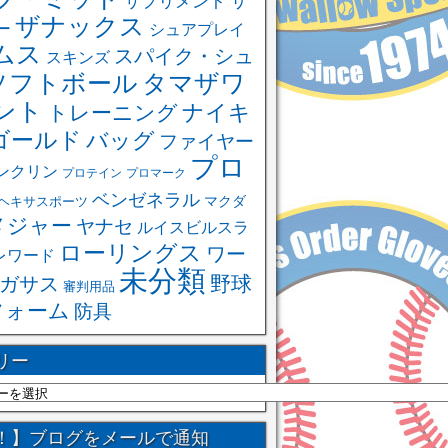
サ
サプリメント
ザナックス
ー
シュアプレイ
ムス
スパイク・シュ
スキンズ
ソフトボール
タマザワ
ント
ナイキ
トレーニング
ゴールド
バッグ
ファイヤー
プロ
ンクリン
プロテイン
プロマーク
ベンゼネラル
ヘキサスポーツ
マクダ
メジャー
ヤナセ
ルイスビルスラ
ローリングス
ワー
レワード
未分類
野球
ガサス
審判用品
フォーム
防具
リー
！】ブログをメールで通知