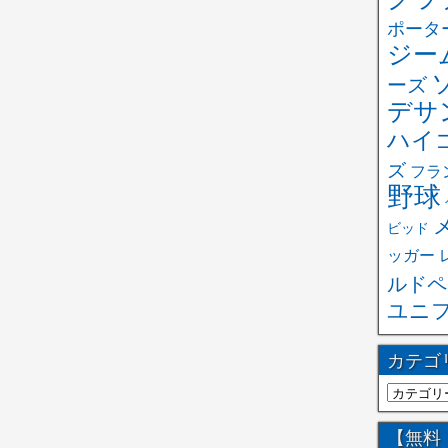
ポータ
ジー
ーズ
デサ
ハイ
ズ
フラ
野球
ビッド
ッガー
ルドペ
ユニ
カテゴ
【無料