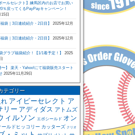
ボールセレクト】練馬区内のお店でお買い
0％戻ってくるPayPayキャンペーン！
月15日
6年福袋｜3日連続紹介・2日目】
2025年12月
6年福袋｜3日連続紹介・2日目】
2025年12月
福袋グラブ福袋紹介！【1/1着予定！】
2025
日
 0時〜】 楽天・Yahoo!にて福袋販売スタート
せ
2025年11月29日
カテゴリー
アイピーセレクト
ア
入れ
サリー
アディダス
アトムズ
ウィルソン
オン
エボシールド
オールドヒッコリー
カッターズ
クリオ
ブ・ミット