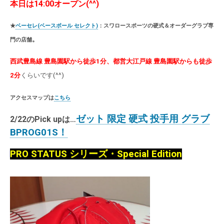
本日は14:00オープン(^^)
★
ベーセレ(ベースボール セレクト)
：スワロースポーツの硬式＆オーダーグラブ専
。
門の店舗
西武豊島線 豊島園駅から徒歩1分、都営大江戸線 豊島園駅からも徒歩
2分
くらいです(^^)
アクセスマップは
こちら
ゼット 限定 硬式 投手用 グラブ
2/22
のPick upは…
BPROG01S！
PRO STATUS シリーズ・
Special Edition