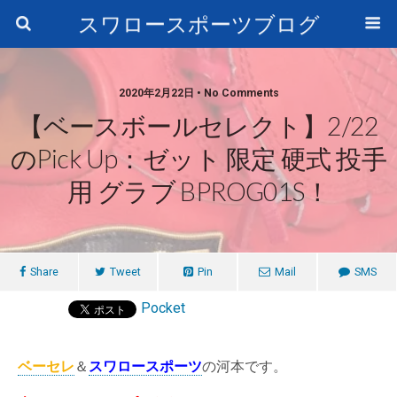
スワロースポーツブログ
2020年2月22日 • No Comments
【ベースボールセレクト】2/22
のPick Up：ゼット 限定 硬式 投手
用 グラブ BPROG01S！
Share
Tweet
Pin
Mail
SMS
Pocket
ベーセレ
＆
スワロースポーツ
の河本です。