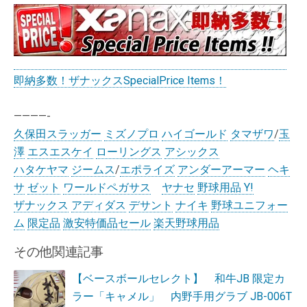
即納多数！ザナックスSpecialPrice Items！
————-
久保田スラッガー
ミズノプロ
ハイゴールド
タマザワ
/
玉
澤
エスエスケイ
ローリングス
アシックス
ハタケヤマ
ジームス
/
エポライズ
アンダーアーマー
ヘキ
サ
ゼット
ワールドペガサス
ヤナセ
野球用品 Y!
ザナックス
アディダス
デサント
ナイキ
野球ユニフォー
ム
限定品
激安特価品セール
楽天野球用品
その他関連記事
【ベースボールセレクト】 和牛JB 限定カ
ラー「キャメル」 内野手用グラブ JB-006T