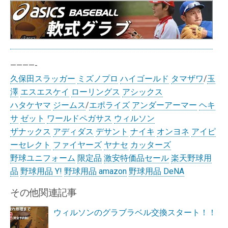
————-
久保田スラッガー
ミズノプロ
ハイゴールド
タマザワ
/
玉
澤
エスエスケイ
ローリングス
アシックス
ハタケヤマ
ジームス
/
エポライズ
アンダーアーマー
ヘキ
サ
ゼット
ワールドペガサス
ウィルソン
ザナックス
アディダス
デサント
ナイキ
オンヨネ
アイピ
ーセレクト
ファイヤーズ
ヤナセ
カッターズ
野球ユニフォーム
限定品
激安特価品セール
楽天野球用
品
野球用品 Y!
野球用品 amazon
野球用品 DeNA
その他関連記事
ウィルソンのグラブラベル交換スタート！！