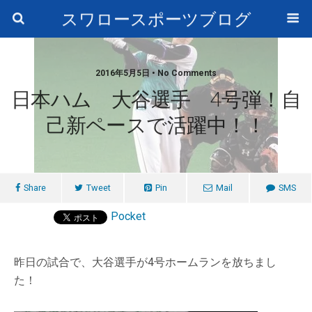
スワロースポーツブログ
2016年5月5日 • No Comments
日本ハム 大谷選手 4号弾！自
己新ペースで活躍中！！
Share
Tweet
Pin
Mail
SMS
Pocket
昨日の試合で、大谷選手が4号ホームランを放ちまし
た！