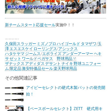
新チームスタート応援セール
実施中！！
————-
久保田スラッガー
ミズノプロ
ハイゴールド
タマザワ
/
玉
澤
エスエスケイ
ローリングス
/
アシックス
ハタケヤマ
ジームス
/
エポライズ
アンダーアーマー
ヘキ
サ
ゼット
ワールドペガサス
野球用品 Y!
ザナックス
アディダス
デサント
ナイキ
野球ユニフォー
ム
限定品
激安特価品セール
楽天野球用品
その他関連記事
アイピーセレクトの硬式木製バットの発売開
始！
【ベースボールセレクト】ZETT 硬式用キ