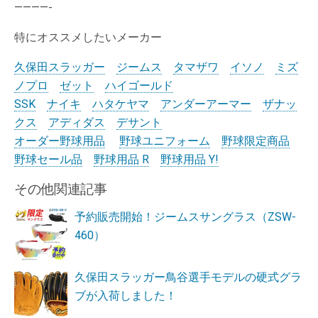
————-
特にオススメしたいメーカー
久保田スラッガー
ジームス
タマザワ
イソノ
ミズ
ノプロ
ゼット
ハイゴールド
SSK
ナイキ
ハタケヤマ
アンダーアーマー
ザナッ
クス
アディダス
デサント
オーダー野球用品
野球ユニフォーム
野球限定商品
野球セール品
野球用品 R
野球用品 Y!
その他関連記事
予約販売開始！ジームスサングラス（ZSW-
460）
久保田スラッガー鳥谷選手モデルの硬式グラ
ブが入荷しました！