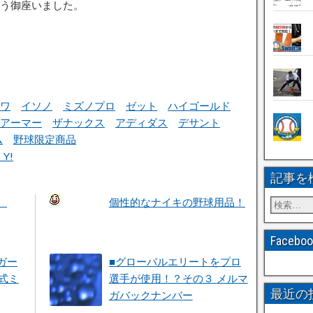
う御座いました。
ワ
イソノ
ミズノプロ
ゼット
ハイゴールド
アーマー
ザナックス
アディダス
デサント
ム
野球限定商品
Y!
記事を
。
個性的なナイキの野球用品！
Faceb
ガー
■グローバルエリートをプロ
軟式ミ
選手が使用！？その３ メルマ
最近の
ガバックナンバー