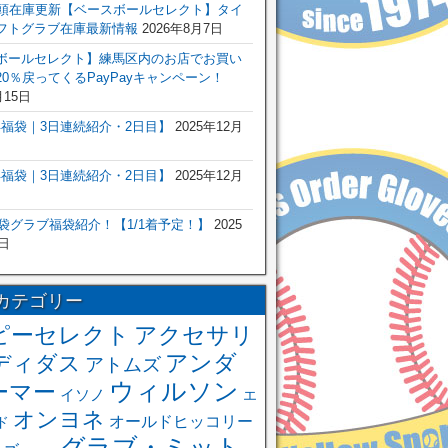
店頭在庫更新【ベースボールセレクト】タイ
フトグラブ在庫最新情報
2026年8月7日
ボールセレクト】練馬区内のお店でお買い
0％戻ってくるPayPayキャンペーン！
月15日
6年福袋｜3日連続紹介・2日目】
2025年12月
6年福袋｜3日連続紹介・2日目】
2025年12月
福袋グラブ福袋紹介！【1/1着予定！】
2025
日
カテゴリー
ピーセレクト
アクセサリ
アンダ
ディダス
アトムズ
ウィルソン
ーマー
イソノ
エ
オンヨネ
オールドヒッコリー
ド
グラブ・ミット