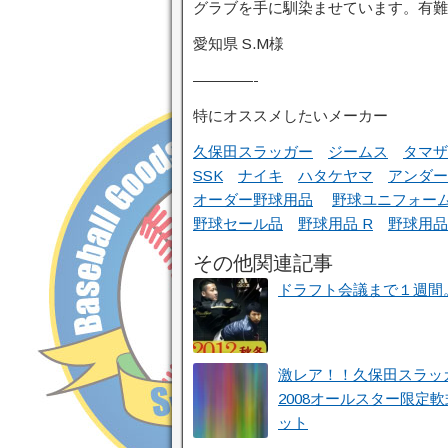
グラブを手に馴染ませています。有難
愛知県 S.M様
————-
特にオススメしたいメーカー
久保田スラッガー
ジームス
タマザ
SSK
ナイキ
ハタケヤマ
アンダー
オーダー野球用品
野球ユニフォー
野球セール品
野球用品 R
野球用品 
その他関連記事
ドラフト会議まで１週間
激レア！！久保田スラッ
2008オールスター限定
ット