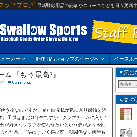
タッフブログ
最新野球用品の記事やニュースなどを日々更新
メーカー
野球用品ショップのページへ
ベースボ
▼気に
ーム『もう最高?』
声
Comments
人気の
供が使う物なのですが、見た瞬間私が気に入り感触を確
す。子供はまだ３年生ですが、クラブチームに入り１
分が好きなグラブを使わせたいという夢があり今回
入れた為、子供はすごく喜び夜、朝関係なく何時も