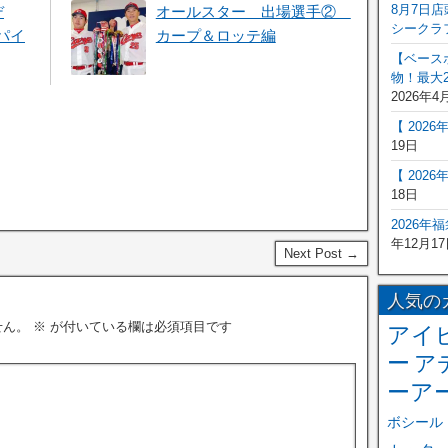
8月7日
デ
オールスター 出場選手②
シークラ
パイ
カープ＆ロッテ編
【ベース
物！最大2
2026年4
【 202
19日
【 202
18日
2026年
年12月17
Next Post →
人気の
せん。
※
が付いている欄は必須項目です
アイ
ー
ア
ーア
ボシール