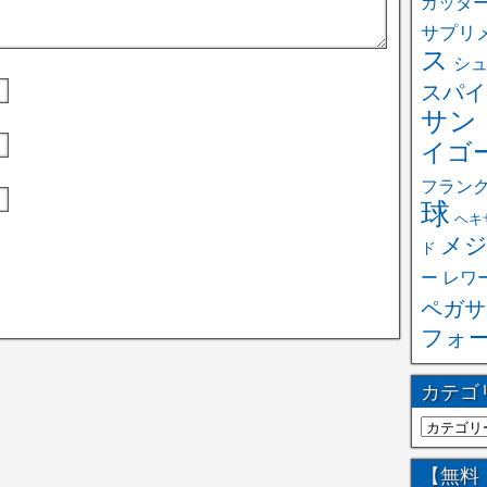
カッタ
サプリ
ス
シ
スパイ
サン
イゴ
フラン
球
ヘキ
メジ
ド
ー
レワ
ペガサ
フォ
カテゴ
【無料