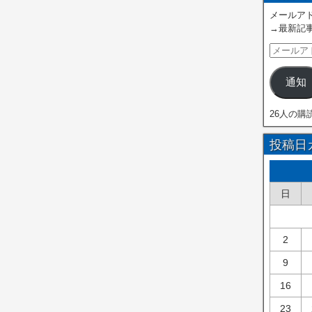
メールアド
→最新記
通知
26人の購
投稿日
日
2
9
16
23