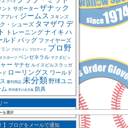
ーズ
クリオ
ザナック
サポーター
メント
ジームス
ュアプレイ
スキンズ
タマザワ
デ
ク・シューズ
ト
ハ
ナイキ
トレーニング
ールド
バッグ
ファイヤーズ
プロ野
クリン
プロテイン
プロマーク
ベンゼネラル
サスポーツ
マクダビッ
ャー
ヤナセ
ルイスビルスラッガ
ローリングス
ワールド
ード
未分類
野球ユニ
ス
審判用品
ーム
防具
野球選手の名言集
リー
！】ブログをメールで通知