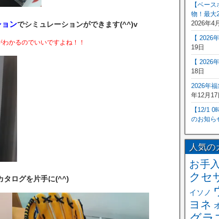
【ベース
物！最大2
2026年4
ション
でシミュレーションができます(^^)v
【 202
がわかるのでいいですよね！！
19日
【 202
18日
2026年
年12月17
【12/1
のお知ら
人気の
お手
クセ
タログを片手に(^^)
イソノ
ヨネ
グラ