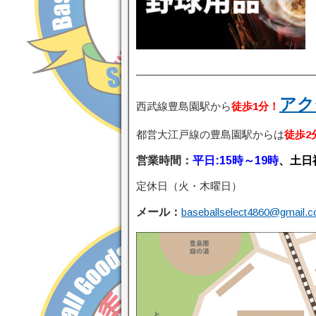
—————————————————
アク
西武線豊島園駅から
徒歩1分
！
都営大江戸線の豊島園駅からは
徒歩2
営業時間：
平日:15時～19時
、
土日祝
定休日（火・木曜日）
メール：
baseballselect4860@gmail.