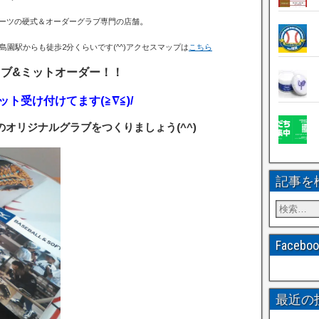
。
ーツの硬式＆オーダーグラブ専門の店舗
島園駅からも徒歩2分くらいです(^^)アクセスマップは
こちら
ブ&ミットオーダー！！
ット受け付けてます
(≧∇≦)/
オリジナルグラブをつくりましょう(^^)
記事を
Faceb
最近の