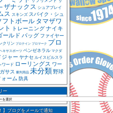
サ
サプリメント
ザナックス
ー
シュアプレイ
ムス
スパイク・シュ
スキンズ
ソフトボール
タマザワ
ント
ナイキ
トレーニング
ゴールド
バッグ
ファイヤー
プロ
ンクリン
プロテイン
プロマーク
ベンゼネラル
ヘキサスポーツ
マクダ
メジャー
ヤナセ
ルイスビルスラ
ローリングス
ワー
レワード
未分類
野球
ガサス
審判用品
フォーム
防具
リー
！】ブログをメールで通知