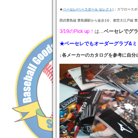
★
ベーセレ(ベースボール セレクト)
：スワロースポ
西武豊島線 豊島園駅から徒歩1分、都営大江戸線 豊
3/19の
Pick up！
は…
ベーセレでグラ
★ベーセレでもオーダーグラブ&ミ
↓各メーカーのカタログを参考に自分の