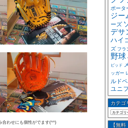
ポータ
ジー
ーズ
デサ
ハイ
ズ
フラ
野球
ビッド
ッガー
ルドペ
ユニ
カテゴ
合わせにも個性がでます(^^)
【無料