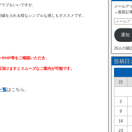
グラブもいいですが、
メールアド
→最新記
刺繍を入れる様なシンプルな感じも
オススメです。
通知
26人の購
ンやHP等をご確認いただき、
投稿日
頂けますとスムーズなご案内が可能です。
日
一覧
はこちら。
2
9
16
23