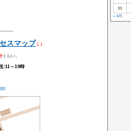
30
« 4月
———
セスマップ
↓↓
分
くらい。
:11～19時
com