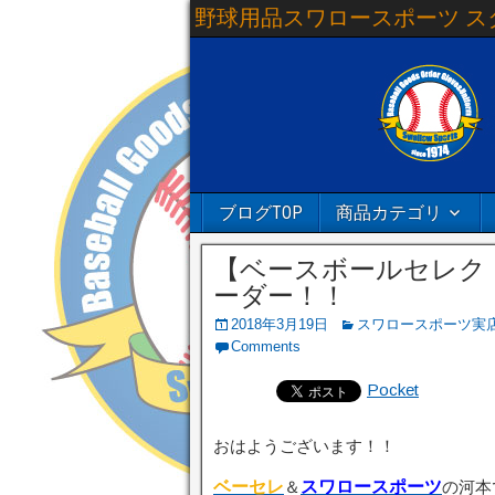
野球用品スワロースポーツ ス
ブログTOP
商品カテゴリ
【ベースボールセレク
ーダー！！
2018年3月19日
スワロースポーツ実
Comments
Pocket
おはようございます！！
ベーセレ
＆
スワロースポーツ
の河本