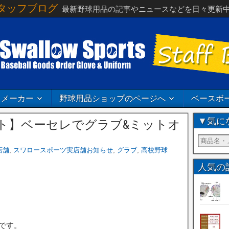
タッフブログ
最新野球用品の記事やニュースなどを日々更新
メーカー
野球用品ショップのページへ
ベースボ
▼気に
ト】ベーセレでグラブ&ミットオ
店舗
,
スワロースポーツ実店舗お知らせ
,
グラブ
,
高校野球
人気の
です。