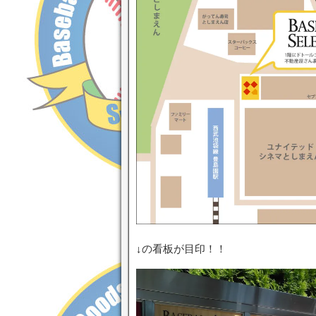
↓の看板が目印！！