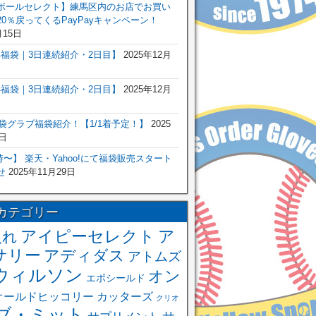
ボールセレクト】練馬区内のお店でお買い
0％戻ってくるPayPayキャンペーン！
月15日
6年福袋｜3日連続紹介・2日目】
2025年12月
6年福袋｜3日連続紹介・2日目】
2025年12月
福袋グラブ福袋紹介！【1/1着予定！】
2025
日
 0時〜】 楽天・Yahoo!にて福袋販売スタート
せ
2025年11月29日
カテゴリー
アイピーセレクト
ア
入れ
サリー
アディダス
アトムズ
ウィルソン
オン
エボシールド
オールドヒッコリー
カッターズ
クリオ
ブ・ミット