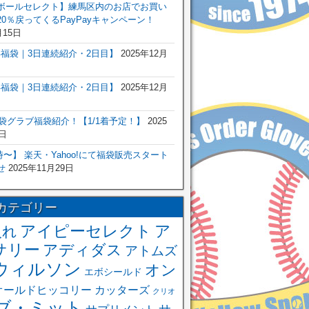
ボールセレクト】練馬区内のお店でお買い
0％戻ってくるPayPayキャンペーン！
月15日
6年福袋｜3日連続紹介・2日目】
2025年12月
6年福袋｜3日連続紹介・2日目】
2025年12月
福袋グラブ福袋紹介！【1/1着予定！】
2025
日
 0時〜】 楽天・Yahoo!にて福袋販売スタート
せ
2025年11月29日
カテゴリー
アイピーセレクト
ア
入れ
サリー
アディダス
アトムズ
ウィルソン
オン
エボシールド
オールドヒッコリー
カッターズ
クリオ
ブ・ミット