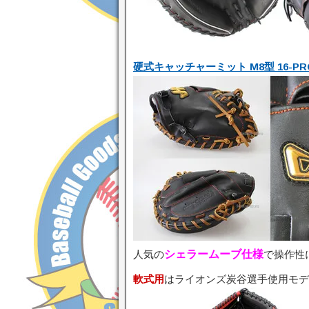
硬式キャッチャーミット M8型 16-PRO
人気の
シェラームーブ仕様
で操作性
軟式用
はライオンズ炭谷選手使用モデ