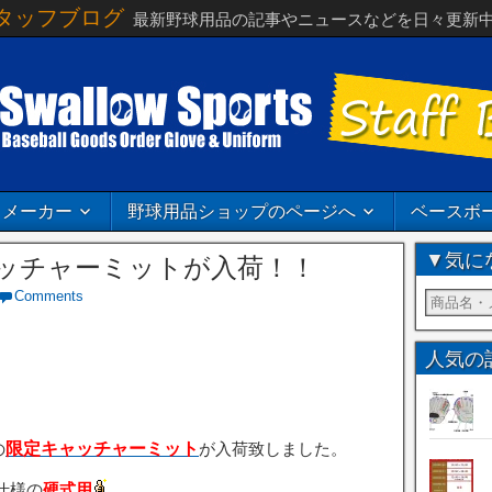
タッフブログ
最新野球用品の記事やニュースなどを日々更新
メーカー
野球用品ショップのページへ
ベースボ
▼気に
ッチャーミットが入荷！！
Comments
人気の
の
限定キャッチャーミット
が入荷致しました。
仕様の
硬式用