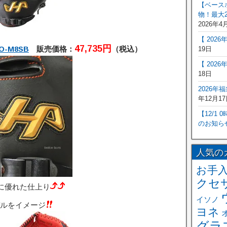
【ベース
物！最大2
2026年4
【 202
47,735円
-M8SB
販売価格：
（税込）
19日
【 202
18日
2026年
年12月17
【12/1
のお知ら
人気の
お手
クセ
に優れた仕上り
イソノ
ルをイメージ
ヨネ
グラ