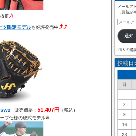
メールアド
→最新記
抜群
ーツ限定モデル
も好評発売中
通知
26人の購
投稿日
日
2
51,407円
SW2
販売価格：
（税込）
9
ーブ仕様の硬式モデル
16
23