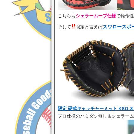
こちらも
シェラームーブ仕様
で操作性
そして
限定と言えば
スワロースポ
限定 硬式キャッチャーミット KSO-8-
プロ仕様のハミダシ無し＆シェラーム