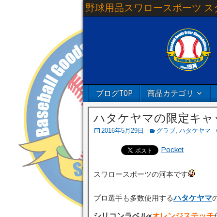
野球用品スワロースポーツ ス
ブログTOP
商品カテゴリ
ハタケヤマの限定キャ
2016年5月29日
グラブ
,
ハタケヤマ
Pocket
スワロースポーツの河本です
プロ選手も多数使用する
ハタケヤマ
シリコンラベル
×
オレンジステッチ