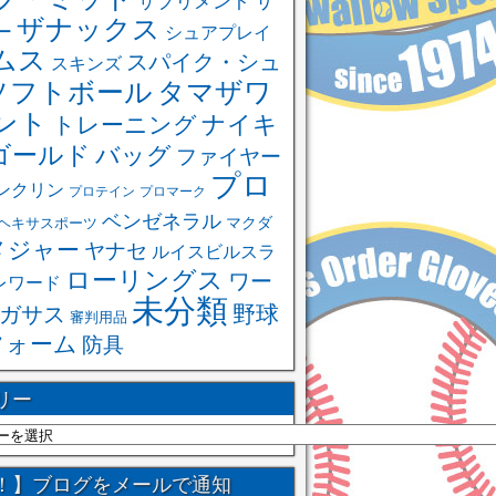
サ
サプリメント
ザナックス
ー
シュアプレイ
ムス
スパイク・シュ
スキンズ
ソフトボール
タマザワ
ント
ナイキ
トレーニング
ゴールド
バッグ
ファイヤー
プロ
ンクリン
プロテイン
プロマーク
ベンゼネラル
ヘキサスポーツ
マクダ
メジャー
ヤナセ
ルイスビルスラ
ローリングス
ワー
レワード
未分類
野球
ガサス
審判用品
フォーム
防具
リー
！】ブログをメールで通知