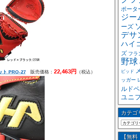
ポータ
ジー
ーズ
デサ
ハイ
ズ
フラ
野球
22,463円
 PRO-27
販売価格：
（税込）
ビッド
ッガー
ルドペ
ユニ
カテゴ
【無料