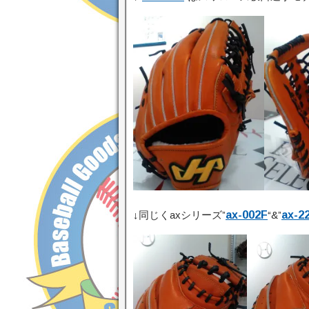
↓同じくaxシリーズ”
ax-002F
“&”
ax-2