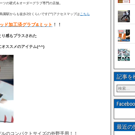
。
ーツの硬式＆オーダーグラブ専門の店舗
島園駅からも徒歩2分くらいです(^^)アクセスマップは
こちら
キッド加工済グラブ&ミット
！！
とり感もプラスされた
ススメのアイテム(^^)
記事を
Faceb
最近の
デルのコンパクトサイズの外野手用！！