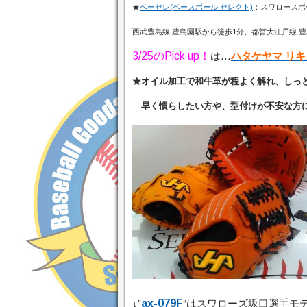
★
ベーセレ(ベースボール セレクト)
：スワロースポ
西武豊島線 豊島園駅から徒歩1分、都営大江戸線 豊
3/25の
Pick up！
は…
ハタケヤマ リ
★オイル加工で和牛革が程よく解れ、しっ
早く慣らしたい方や、型付けが不安な方にオ
↓”
ax-079F
“はスワローズ坂口選手モ