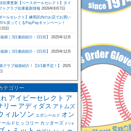
店頭在庫更新【ベースボールセレクト】タイ
フトグラブ在庫最新情報
2026年8月7日
ボールセレクト】練馬区内のお店でお買い
0％戻ってくるPayPayキャンペーン！
月15日
6年福袋｜3日連続紹介・2日目】
2025年12月
6年福袋｜3日連続紹介・2日目】
2025年12月
福袋グラブ福袋紹介！【1/1着予定！】
2025
日
カテゴリー
アイピーセレクト
ア
入れ
サリー
アディダス
アトムズ
ウィルソン
オン
エボシールド
オールドヒッコリー
カッターズ
クリオ
ブ・ミット