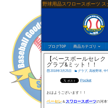
野球用品スワロースポーツ ス
ブログTOP
商品カテゴリ
【ベースボールセレク
グラブ&ミット！！
2018年3月25日
グラブ
,
高校野球
,
中
Pocket
おはようございます！！
ベーセレ
＆
スワロースポーツ
の河本