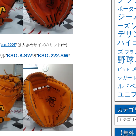
ポータ
ジー
ーズ
デサ
ハイ
”
ax-222F
“は大きめサイズのミット(^^)
ズ
フラ
ル”
KSO-8-SW
“&”
KSO-222-SW
“
野球
ビッド
ッガー
ルドペ
ユニ
カテゴ
【無料