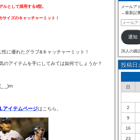
デルとして採用する8型。
メールアド
→最新記
大きめサイズのキャッチャーミット！
通知
26人の購
久性に優れたグラブ&キャッチャーミット！
気のアイテムを手にしてみては如何でしょうか？
投稿日
 _)m
日
2
Lアイテムページ
はこちら。
9
16
23