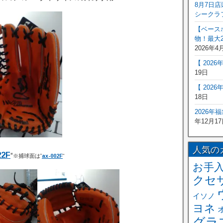
8月7日
シークラ
【ベース
物！最大2
2026年4
【 202
19日
【 202
18日
2026年
年12月17
人気の
22F
“
※捕球面は”
ax-002F
“
お手
クセ
イソノ
ヨネ
グラ