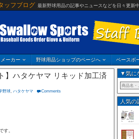
タッフブログ
最新野球用品の記事やニュースなどを日々更新
メーカー
野球用品ショップのページへ
ベースボ
▼気に
ト】ハタケヤマ リキッド加工済
学野球
,
ハタケヤマ
Comments
人気の
です。