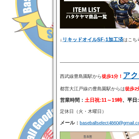
↓
リキッドオイルSF-1加工済
はこち
—————————————————
アク
西武線豊島園駅から
徒歩1分
！
都営大江戸線の豊島園駅からは
徒歩2
営業時間：
土日祝:11～19時
、
平日:
定休日（火・木曜日）
メール：
baseballselect4860@gmail.