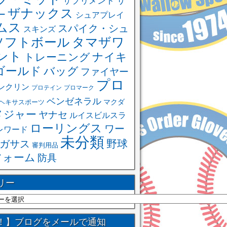
サ
サプリメント
ザナックス
ー
シュアプレイ
ムス
スパイク・シュ
スキンズ
ソフトボール
タマザワ
ント
ナイキ
トレーニング
ゴールド
バッグ
ファイヤー
プロ
ンクリン
プロテイン
プロマーク
ベンゼネラル
ヘキサスポーツ
マクダ
メジャー
ヤナセ
ルイスビルスラ
ローリングス
ワー
レワード
未分類
野球
ガサス
審判用品
フォーム
防具
リー
！】ブログをメールで通知