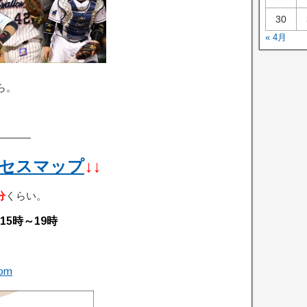
30
« 4月
ら。
———
セスマップ
↓↓
分
くらい。
15時～19時
com