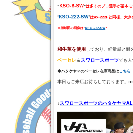
KSO-8-SW
“
“
は
多くのプロ選手が基本モ
“
KSO-222-SW
“
は
ax-222Fと同様、
※捕球面の画像は”
KSO-222-SW
“
和牛革を使用
しており、軽量感と耐
ベーセレ
＆
スワロースポーツ
でも人
◆ハタケヤマのベーセレ在庫商品は
こちら
本日もご来店お待ちしております。m(_
↓
スワロースポーツのハタケヤマAL