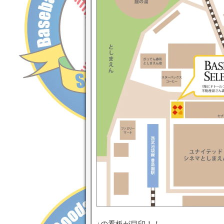
↓の看板が目印！！