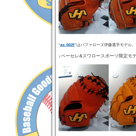
“
ax-002F
“はバファローズ伊藤選手モデル。
↓ベーセレ&スワロースポーツ限定モデ