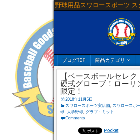
野球用品スワロースポーツ ス
ブログTOP
商品カテゴリ
【ベースボールセレクト】
硬式グローブ！ローリ
限定！
2018年11月5日
スワロースポーツ実店舗
,
スワロースポ
球
,
大学野球
,
グラブ・ミット
Comments
Pocket