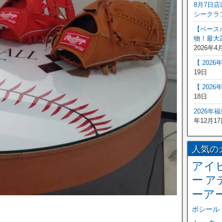
8月7日
シークラ
【ベース
物！最大2
2026年4
【 202
19日
【 202
18日
2026年
年12月17
人気の
アイ
ー
ア
ーア
ボシール