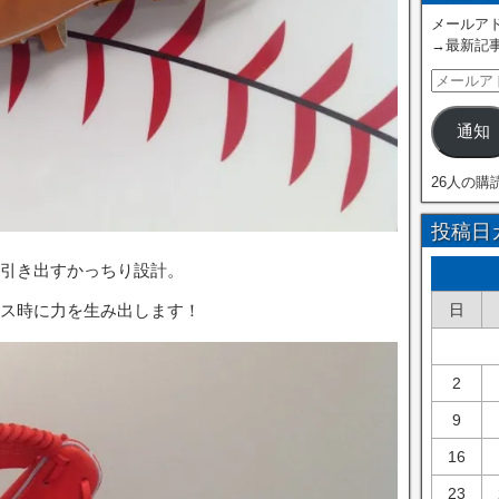
メールアド
→最新記
通知
26人の購
投稿日
球を引き出すかっちり設計。
日
ス時に力を生み出します！
2
9
16
23