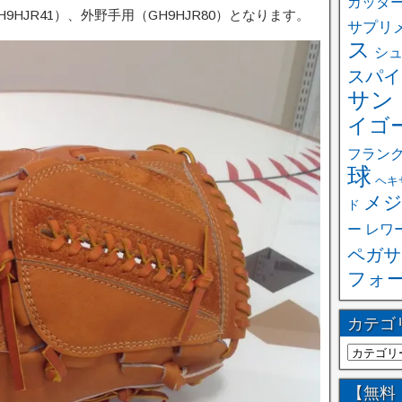
カッタ
H9HJR41）、外野手用（GH9HJR80）となります。
サプリ
ス
シ
スパイ
サン
イゴ
フラン
球
ヘキ
メジ
ド
ー
レワ
ペガサ
フォ
カテゴ
【無料