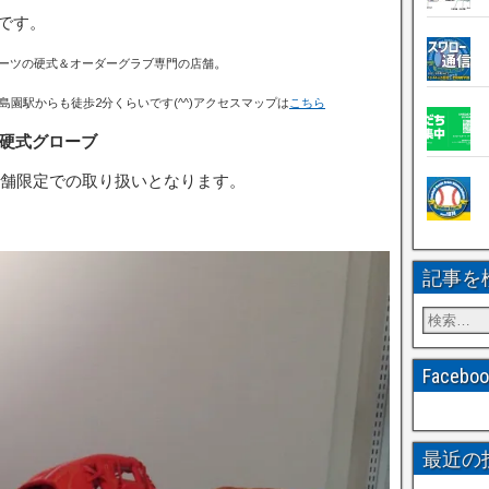
です。
。
ーツの硬式＆オーダーグラブ専門の店舗
島園駅からも徒歩2分くらいです(^^)アクセスマップは
こちら
硬式グローブ
舗限定での取り扱いとなります。
記事を
Faceb
最近の