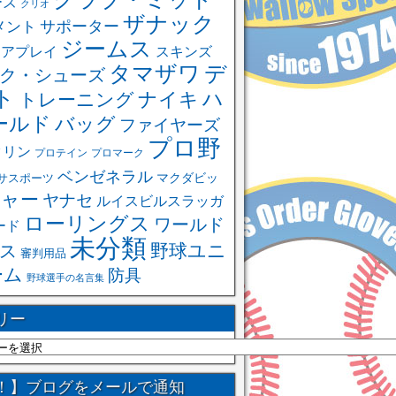
ーズ
クリオ
ザナック
サポーター
メント
ジームス
ュアプレイ
スキンズ
タマザワ
デ
ク・シューズ
ト
ハ
ナイキ
トレーニング
ールド
バッグ
ファイヤーズ
プロ野
クリン
プロテイン
プロマーク
ベンゼネラル
サスポーツ
マクダビッ
ャー
ヤナセ
ルイスビルスラッガ
ローリングス
ワールド
ード
未分類
野球ユニ
ス
審判用品
ーム
防具
野球選手の名言集
リー
！】ブログをメールで通知