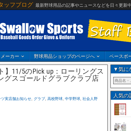
タッフブログ
最新野球用品の記事やニュースなどを日々更新
メーカー
野球用品ショップのページへ
ベースボ
▼気に
11/5のPick up：ローリングス
ングスゴールドグラブクラブ店
人気の
ーツ実店舗お知らせ
,
グラブ
,
高校野球
,
中学野球
,
社会人野