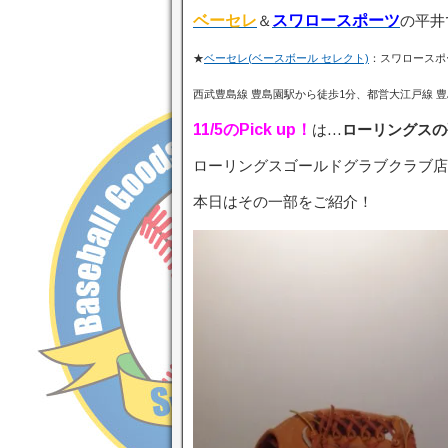
ベーセレ
＆
スワロースポーツ
の平井
★
ベーセレ(ベースボール セレクト)
：スワロースポ
西武豊島線 豊島園駅から徒歩1分、都営大江戸線 豊
11/5の
Pick up！
は…
ローリングスの
ローリングスゴールドグラブクラブ店
本日はその一部をご紹介！