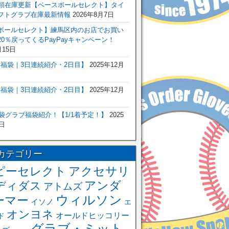
店頭在庫更新【ベースボールセレクト】タイ
フトグラブ在庫最新情報
2026年8月7日
ボールセレクト】練馬区内のお店でお買い
0％戻ってくるPayPayキャンペーン！
月15日
6年福袋｜3日連続紹介・2日目】
2025年12月
6年福袋｜3日連続紹介・2日目】
2025年12月
福袋グラブ福袋紹介！【1/1着予定！】
2025
日
カテゴリー
ピーセレクト
アクセサリ
アンダ
ディダス
アトムズ
ウィルソン
ーマー
イソノ
エ
オンヨネ
オールドヒッコリー
ド
グラブ・ミット