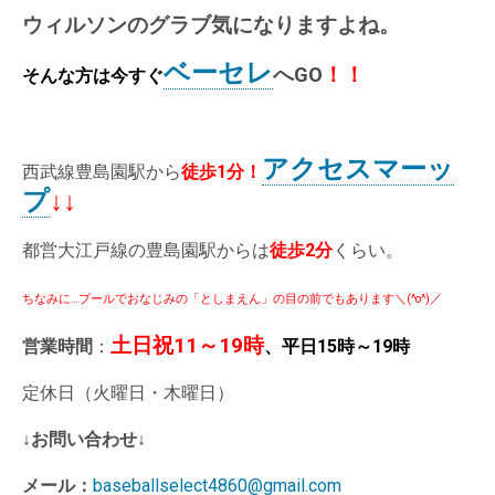
ウィルソンのグラブ気になりますよね。
ベーセレ
へGO
！！
そんな方は今すぐ
アクセスマーッ
西武線豊島園駅から
徒歩1分
！
プ
↓↓
都営大江戸線の豊島園駅からは
徒歩2分
くらい。
ちなみに…プールでおなじみの「としまえん」の目の前でもあります＼(^o^)／
土日祝11～19時
営業時間
：
、平日15時～19時
定休日（火曜日・木曜日）
↓お問い合わせ↓
メール：
baseballselect4860@gmail.com