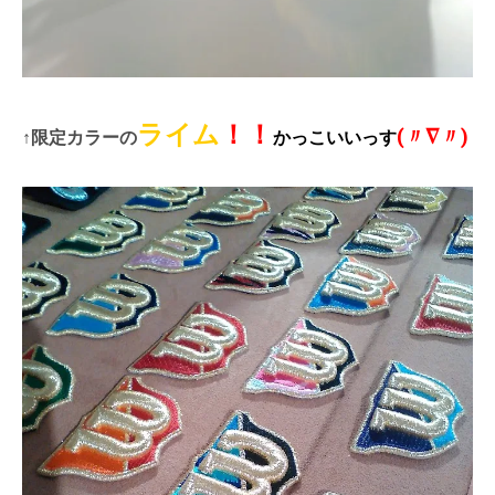
ライム
！！
(〃∇〃)
↑限定カラーの
かっこいいっす