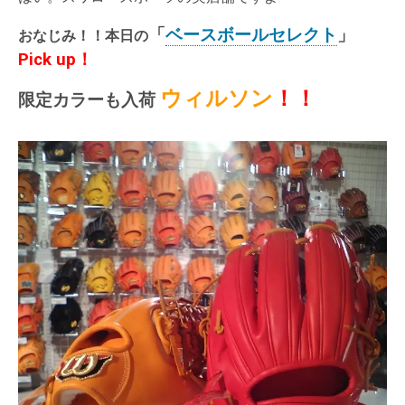
「
ベースボールセレクト
」
おなじみ！！本日の
Pick up！
ウィルソン
！！
限定カラーも入荷