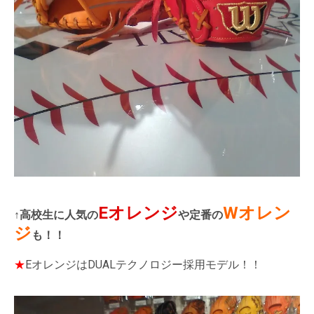
Eオレンジ
Wオレン
↑高校生に人気の
や定番の
ジ
も！！
★
EオレンジはDUALテクノロジー採用モデル！！