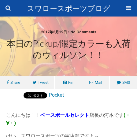
スワロースポーツブログ
2017年8月19日 • No Comments
本日のPickup/限定カラーも入荷
のウィルソン！！
Share
Tweet
Pin
Mail
SMS
Pocket
こんにちは！！
ベースボールセレクト
店長の
河本
です
(・
∀・)
はい。スワロースポーツの実店舗ですよ～