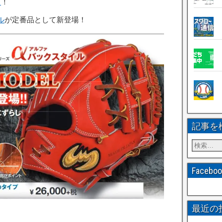
ブ
！
ル
が定番品として新登場！
記事を
Faceb
最近の