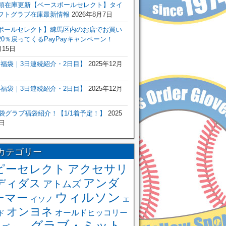
店頭在庫更新【ベースボールセレクト】タイ
フトグラブ在庫最新情報
2026年8月7日
ボールセレクト】練馬区内のお店でお買い
0％戻ってくるPayPayキャンペーン！
月15日
6年福袋｜3日連続紹介・2日目】
2025年12月
6年福袋｜3日連続紹介・2日目】
2025年12月
福袋グラブ福袋紹介！【1/1着予定！】
2025
日
カテゴリー
ピーセレクト
アクセサリ
アンダ
ディダス
アトムズ
ウィルソン
ーマー
イソノ
エ
オンヨネ
オールドヒッコリー
ド
グラブ・ミット