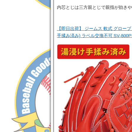
内芯とじは三方親とじで親指が効きや
【即日出荷】 ジームス 軟式 グローブ 
手揉み済み) ラベル交換不可 SV-800P