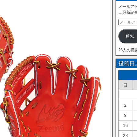
メールアド
→最新記
通知
26人の購
投稿日
日
2
9
16
23