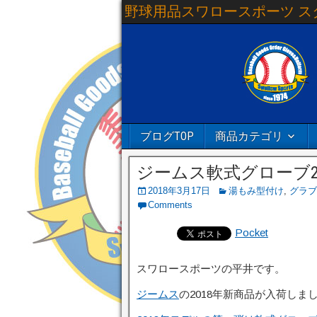
野球用品スワロースポーツ ス
ブログTOP
商品カテゴリ
ジームス軟式グローブ2
2018年3月17日
湯もみ型付け
,
グラブ
Comments
Pocket
スワロースポーツの平井です。
ジームス
の2018年新商品が入荷しま