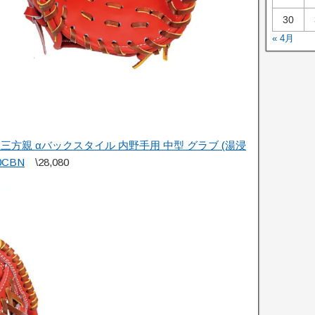
30
« 4月
三方親 αバックスタイル 内野手用 中型 グラブ (湯浸
0CBN
\28,080