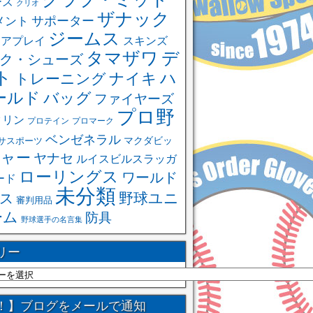
ーズ
クリオ
ザナック
サポーター
メント
ジームス
ュアプレイ
スキンズ
タマザワ
デ
ク・シューズ
ト
ハ
ナイキ
トレーニング
ールド
バッグ
ファイヤーズ
プロ野
クリン
プロテイン
プロマーク
ベンゼネラル
サスポーツ
マクダビッ
ャー
ヤナセ
ルイスビルスラッガ
ローリングス
ワールド
ード
未分類
野球ユニ
ス
審判用品
ーム
防具
野球選手の名言集
リー
！】ブログをメールで通知