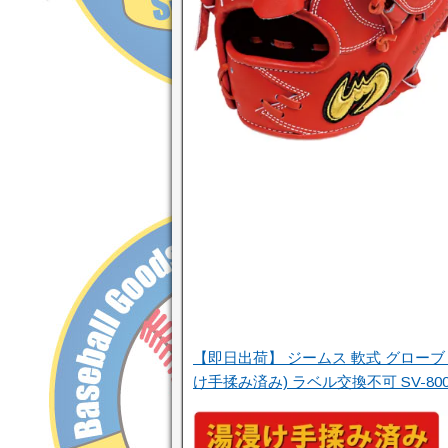
【即日出荷】 ジームス 軟式 グローブ 
け手揉み済み) ラベル交換不可 SV-800