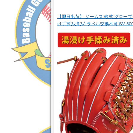
【即日出荷】 ジームス 軟式 グローブ 
け手揉み済み) ラベル交換不可 SV-80