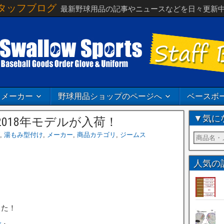
タッフブログ
最新野球用品の記事やニュースなどを日々更新
メーカー
野球用品ショップのページへ
ベースボ
▼気に
018年モデルが入荷！
,
湯もみ型付け
,
メーカー
,
商品カテゴリ
,
ジームス
人気の
した！