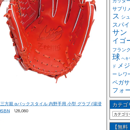
カッタ
サプリ
ス
シ
スパイ
サン
イゴ
フラン
球
ヘキ
メジ
ド
ー
レワ
ペガサ
フォ
三方親 αバックスタイル 内野手用 小型 グラブ (湯浸
カテゴ
SBN
\28,080
【無料