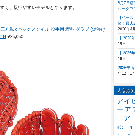
8月7日
すく、扱いやすいモデルとなります。
シークラ
【ベース
物！最大2
三方親 αバックスタイル 投手用 縦型 グラブ (湯浸け
2026年4
BN
¥28,080
【 202
19日
【 202
18日
2026年
年12月17
人気の
アイ
ー
ア
ーア
ボシール