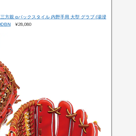
三方親 αバックスタイル 内野手用 大型 グラブ (湯浸
0DBN
¥28,080