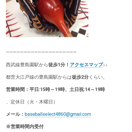
————————————————————
西武線豊島園駅から
徒歩1分
！
アクセスマップ
↓↓
都営大江戸線の豊島園駅からは
徒歩2分
くらい。
営業時間：
平日:15時～19時、土日祝:14～19時
、定休日（火・木曜日）
メール：
baseballselect4860@gmail.com
※営業時間内受付