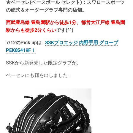
★ベーセレ(ベースボール セレクト)：スワロースポーツ
の硬式＆オーダーグラブ専門の店舗。
西武豊島線 豊島園駅から徒歩1分、都営大江戸線 豊島園
駅からも徒歩2分くらい
です(^^)
7/12
のPick upは…
SSKプロエッジ 内野手用 グローブ
PEK85419F！
SSKから新発売した限定グラブが、
ベーセレにも顔を出しました！