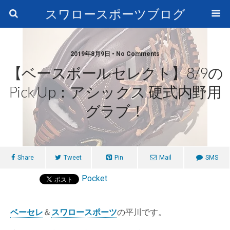
スワロースポーツブログ
2019年8月9日 • No Comments
【ベースボールセレクト】8/9の
Pick Up：アシックス 硬式内野用
グラブ！
Share
Tweet
Pin
Mail
SMS
Pocket
ベーセレ
＆
スワロースポーツ
の平川です。