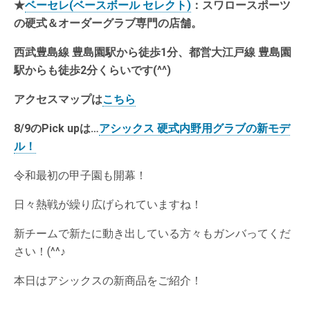
★
ベーセレ(ベースボール セレクト)
：スワロースポーツ
の硬式＆オーダーグラブ専門の店舗。
西武豊島線 豊島園駅から徒歩1分、都営大江戸線 豊島園
駅からも徒歩2分くらいです(^^)
アクセスマップは
こちら
8/9のPick upは…
アシックス 硬式内野用グラブの新モデ
ル！
令和最初の甲子園も開幕！
日々熱戦が繰り広げられていますね！
新チームで新たに動き出している方々もガンバってくだ
さい！(^^♪
本日はアシックスの新商品をご紹介！