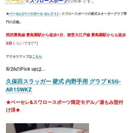
ベーセレ
＆
スワロースポーツ
の河本です。
★
ベーセレ(ベースボール セレクト)
：スワロースポーツの硬式＆オーダーグラブ専
。
門の店舗
西武豊島線 豊島園駅から徒歩1分、都営大江戸線 豊島園駅からも徒歩
2分
くらいです(^^)
アクセスマップは
こちら
8/26のPick upは…
久保田スラッガー 硬式 内野手用 グラブ KSG-
AR1SWKZ
★ベーセレ&スワロースポーツ限定モデル／湯もみ型付
け済★