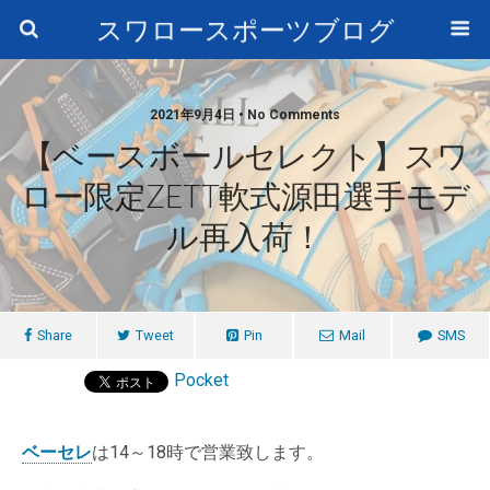
スワロースポーツブログ
2021年9月4日 • No Comments
【ベースボールセレクト】スワ
ロー限定ZETT軟式源田選手モデ
ル再入荷！
Share
Tweet
Pin
Mail
SMS
Pocket
ベーセレ
は14～18時で営業致します。