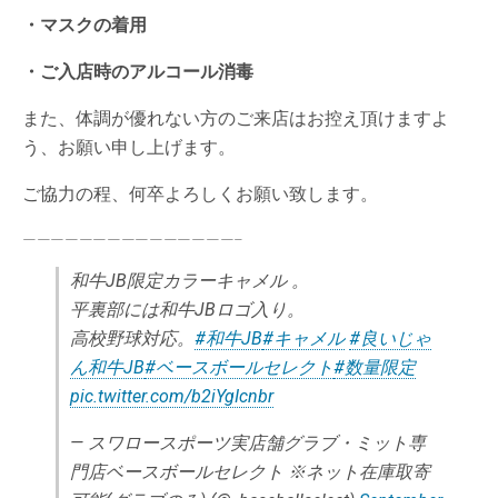
・マスクの着用
・ご入店時のアルコール消毒
また、体調が優れない方のご来店はお控え頂けますよ
う、お願い申し上げます。
ご協力の程、何卒よろしくお願い致します。
———————————————–
和牛JB限定カラーキャメル 。
平裏部には和牛JBロゴ入り。
高校野球対応。
#和牛JB
#キャメル
#良いじゃ
ん和牛JB
#ベースボールセレクト
#数量限定
pic.twitter.com/b2iYgIcnbr
— スワロースポーツ実店舗グラブ・ミット専
門店ベースボールセレクト ※ネット在庫取寄