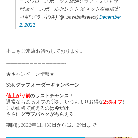
— スワロースポーツ実店舗グラブ・ミット専
門店ベースボールセレクト ※ネット在庫取寄
可能(グラブのみ) (@_baseballselect)
December
2, 2022
本日もご来店お待ちしております。
———————————————-
★キャンペーン情報★
SSK グラブ オーダーキャンペーン
値上がり前
のラストチャンス!!
通常なら20％オフの所を、いつもよりお得な
25%オフ
!
この価格で買えるのは
今だけ!
さらに
グラブバック
がもらえる!!
期間は2022年11月30日から12月29日まで