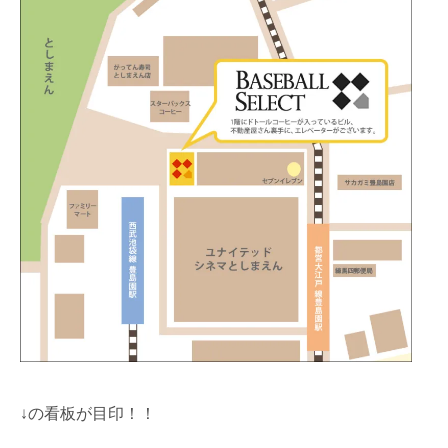
↓の看板が目印！！