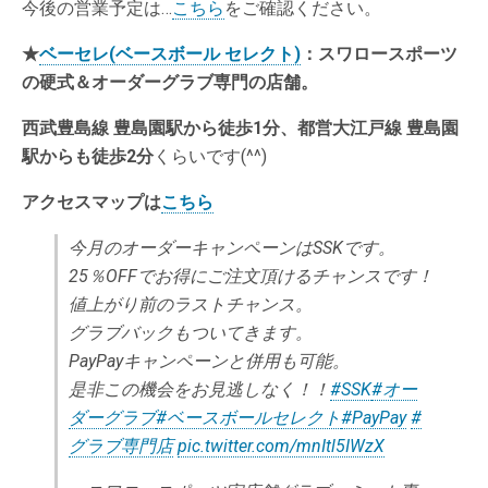
今後の営業予定は…
こちら
をご確認ください。
★
ベーセレ(ベースボール セレクト)
：スワロースポーツ
の硬式＆オーダーグラブ専門の店舗。
西武豊島線 豊島園駅から徒歩1分、都営大江戸線 豊島園
駅からも徒歩2分
くらいです(^^)
アクセスマップは
こちら
今月のオーダーキャンペーンはSSKです。
25％OFFでお得にご注文頂けるチャンスです！
値上がり前のラストチャンス。
グラブバックもついてきます。
PayPayキャンペーンと併用も可能。
是非この機会をお見逃しなく！！
#SSK
#オー
ダーグラブ
#ベースボールセレクト
#PayPay
#
グラブ専門店
pic.twitter.com/mnItl5IWzX