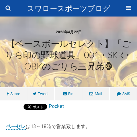
スワロースポーツブログ
2023年4月22日
【ベースボールセレクト】「ご
りら印の野球道具」001・SKR・
OBKのごりら三兄弟🦍
Share
Tweet
Pin
Mail
SMS
Pocket
ベーセレ
は13～18時で営業致します。