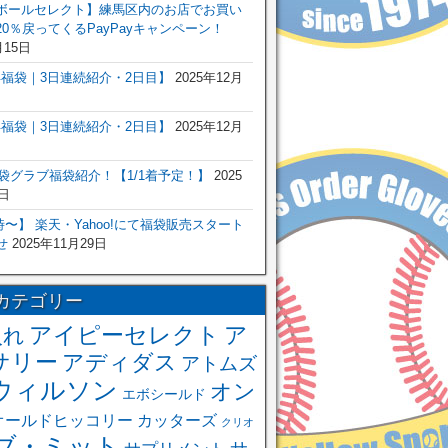
ボールセレクト】練馬区内のお店でお買い
0％戻ってくるPayPayキャンペーン！
月15日
6年福袋｜3日連続紹介・2日目】
2025年12月
6年福袋｜3日連続紹介・2日目】
2025年12月
福袋グラブ福袋紹介！【1/1着予定！】
2025
日
 0時〜】 楽天・Yahoo!にて福袋販売スタート
せ
2025年11月29日
カテゴリー
アイピーセレクト
ア
入れ
サリー
アディダス
アトムズ
ウィルソン
オン
エボシールド
オールドヒッコリー
カッターズ
クリオ
ブ・ミット