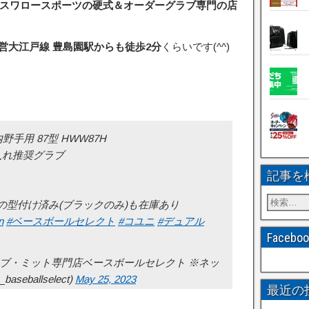
スワロースポーツの硬式＆オーダーグラブ専門の店
営大江戸線 豊島園駅からも徒歩2分
くらいです(^^)
L 内野手用 87型 HWW87H
入れ推奨グラブ
記事を
の型付け済み(ブラックのみ)も在庫あり
n
#ベースボールセレクト
#コユニ
#デュアル
Faceb
ラブ・ミット専門店ベースボールセレクト ※ネッ
eballselect)
May 25, 2023
最近の