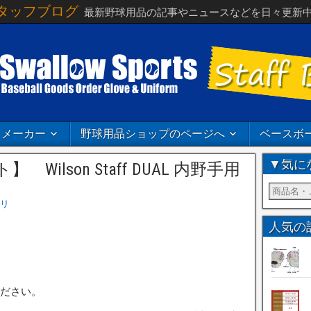
タッフブログ
最新野球用品の記事やニュースなどを日々更新
メーカー
野球用品ショップのページへ
ベースボ
▼気に
ilson Staff DUAL 内野手用
リ
人気の
。
ださい。