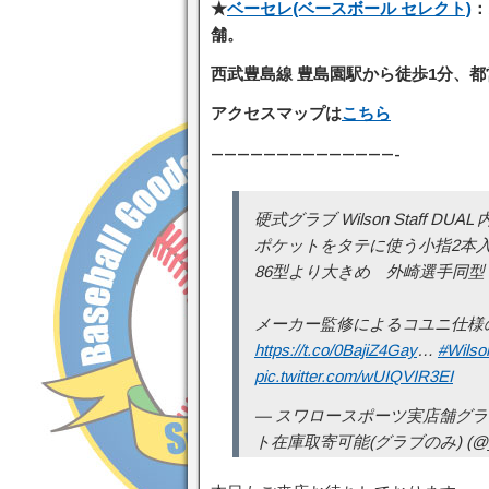
★
ベーセレ(ベースボール セレクト)
：
舗。
西武豊島線 豊島園駅から徒歩1分、都
アクセスマップは
こちら
——————————————-
硬式グラブ Wilson Staff DUA
ポケットをタテに使う小指2本
86型より大きめ 外崎選手同型
メーカー監修によるコユニ仕様
https://t.co/0BajiZ4Gay
…
#Wilso
pic.twitter.com/wUIQVIR3EI
— スワロースポーツ実店舗グ
ト在庫取寄可能(グラブのみ) (@_bas