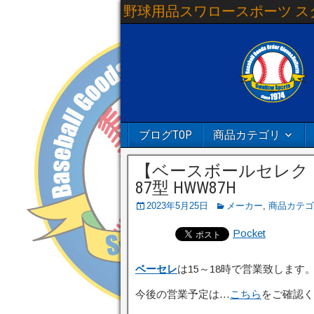
野球用品スワロースポーツ ス
ブログTOP
商品カテゴリ
【ベースボールセレクト】 W
87型 HWW87H
2023年5月25日
メーカー
,
商品カテゴ
Pocket
ベーセレ
は15～18時で営業致します
今後の営業予定は…
こちら
をご確認く