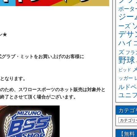
ポータ
ジー
ーズ
デサ
ン★
ハイ
ズ
フラ
の硬式グラブ・ミットをお買い上げのお客様に
野球
ビッド
ッガー
となります。
ルドペ
のため、
スワロースポーツのネット販売は対象外と
ユニ
終了とさせて頂く場合がございます。
カテゴ
【無料