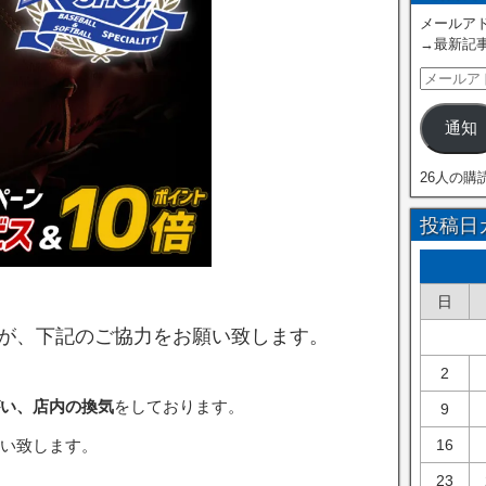
メールアド
→最新記
通知
26人の購
投稿日
日
が、下記のご協力をお願い致します。
2
い、店内の換気
をしております。
9
16
い致します。
23