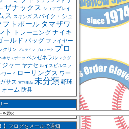
サ
サプリメント
ザナックス
ー
シュアプレイ
ムス
スパイク・シュ
スキンズ
ソフトボール
タマザワ
ント
ナイキ
トレーニング
ゴールド
バッグ
ファイヤー
プロ
ンクリン
プロテイン
プロマーク
ベンゼネラル
ヘキサスポーツ
マクダ
メジャー
ヤナセ
ルイスビルスラ
ローリングス
ワー
レワード
未分類
野球
ガサス
審判用品
フォーム
防具
リー
！】ブログをメールで通知