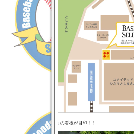
↓の看板が目印！！