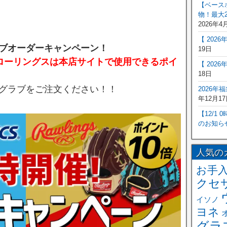
【ベース
物！最大2
2026年4
【 202
ブオーダーキャンペーン！
19日
、ローリングスは本店サイトで使用できるポイ
【 202
18日
グラブをご注文ください！！
2026年
年12月17
【12/1
のお知ら
人気の
お手
クセ
イソノ
ヨネ
グラ