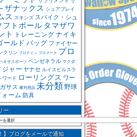
サ
サプリメント
ザナックス
ー
シュアプレイ
ムス
スパイク・シュ
スキンズ
ソフトボール
タマザワ
ント
ナイキ
トレーニング
ゴールド
バッグ
ファイヤー
プロ
ンクリン
プロテイン
プロマーク
ベンゼネラル
ヘキサスポーツ
マクダ
メジャー
ヤナセ
ルイスビルスラ
ローリングス
ワー
レワード
未分類
野球
ガサス
審判用品
フォーム
防具
リー
！】ブログをメールで通知