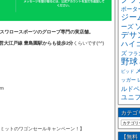
ポータ
ジー
ーズ
スワロースポーツのグローブ専門の実店舗。
デサ
ハイ
営大江戸線 豊島園駅からも徒歩2分
くらいです(^^)
ズ
フラ
野球
ビッド
ッガー
ルドペ
om
ユニ
カテゴ
ミットのワゴンセールキャンペーン！】
【無料