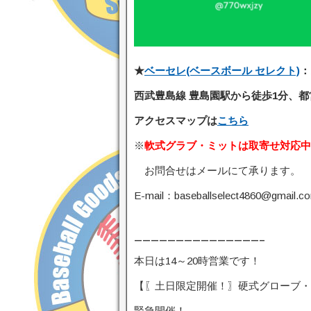
★
ベーセレ(ベースボール セレクト)
：
西武豊島線 豊島園駅から徒歩1分、都
アクセスマップは
こちら
※
軟式グラブ・ミットは取寄せ対応中
お問合せはメールにて承ります。
E-mail：baseballselect4860@gmail.c
———————————————–
本日は14～20時営業です！
【〖土日限定開催！〗硬式グローブ・
緊急開催！