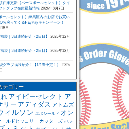
店頭在庫更新【ベースボールセレクト】タイ
フトグラブ在庫最新情報
2026年8月7日
ボールセレクト】練馬区内のお店でお買い
0％戻ってくるPayPayキャンペーン！
月15日
6年福袋｜3日連続紹介・2日目】
2025年12月
6年福袋｜3日連続紹介・2日目】
2025年12月
福袋グラブ福袋紹介！【1/1着予定！】
2025
日
カテゴリー
アイピーセレクト
ア
入れ
サリー
アディダス
アトムズ
ウィルソン
オン
エボシールド
オールドヒッコリー
カッターズ
クリオ
ブ・ミット