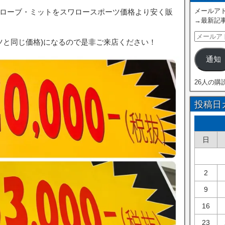
メールアド
のグローブ・ミットをスワロースポーツ価格より安く販
→最新記
ツと同じ価格)になるので是非ご来店ください！
通知
26人の購
投稿日
日
2
9
16
23