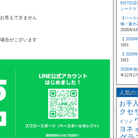
8月7日
シークラ
お答えできません
【ベース
物！最大2
2026年4
【 202
場合がございます
19日
【 202
18日
2026年
年12月17
人気の
お手
クセ
イソノ
ヨネ
グラ