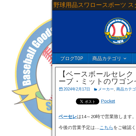
野球用品スワロースポーツ ス
ブログTOP
商品カテゴリ
【ベースボールセレク
ーブ・ミットのワゴン
2024年2月17日
メーカー
,
商品カテゴ
Pocket
ベーセレ
は14～20時で営業致します
今後の営業予定は…
こちら
をご確認く