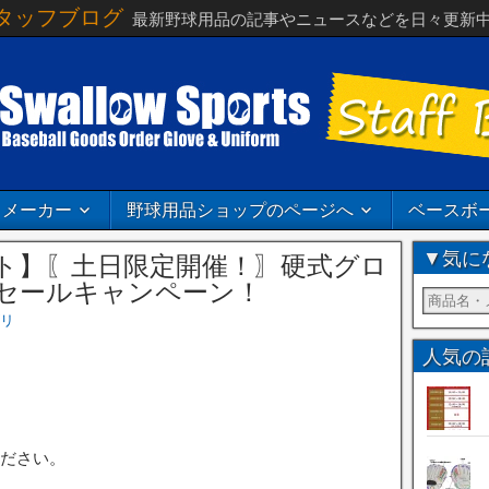
タッフブログ
最新野球用品の記事やニュースなどを日々更新
メーカー
野球用品ショップのページへ
ベースボ
▼気に
ト】〖土日限定開催！〗硬式グロ
セールキャンペーン！
リ
人気の
。
ださい。