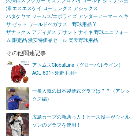
久保田スラッガー
ミズノプロ
ハイゴールド
タマザワ
/
玉
澤
エスエスケイ
ローリングス
アシックス
ハタケヤマ
ジームス
/
エポライズ
アンダーアーマー
ヘキ
サ
ゼット
ワールドペガサス
野球用品 Y!
ザナックス
アディダス
デサント
ナイキ
野球ユニフォー
ム
限定品
激安特価品セール
楽天野球用品
その他関連記事
アトムズGlobalLine（グローバルライン）
AGL-801~外野手用~
一番人気の日本製硬式グラブは？？（アシッ
クス編）
広島カープの新助っ人！ヒース投手がウィル
ソンのグラブを使用！