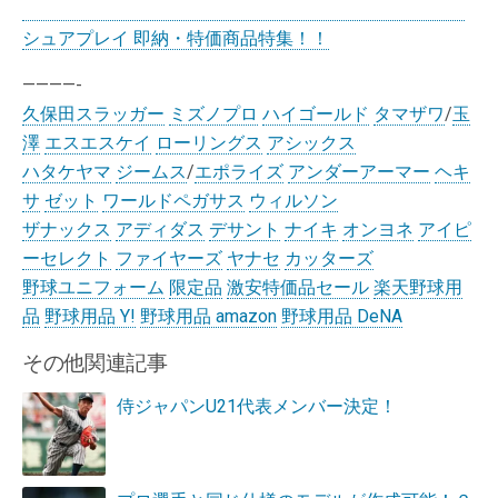
シュアプレイ 即納・特価商品特集！！
————-
久保田スラッガー
ミズノプロ
ハイゴールド
タマザワ
/
玉
澤
エスエスケイ
ローリングス
アシックス
ハタケヤマ
ジームス
/
エポライズ
アンダーアーマー
ヘキ
サ
ゼット
ワールドペガサス
ウィルソン
ザナックス
アディダス
デサント
ナイキ
オンヨネ
アイピ
ーセレクト
ファイヤーズ
ヤナセ
カッターズ
野球ユニフォーム
限定品
激安特価品セール
楽天野球用
品
野球用品 Y!
野球用品 amazon
野球用品 DeNA
その他関連記事
侍ジャパンU21代表メンバー決定！