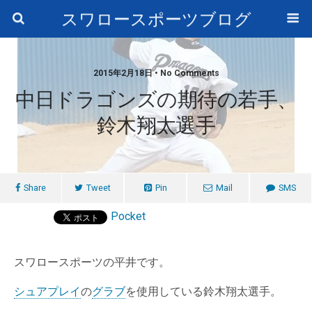
スワロースポーツブログ
2015年2月18日 • No Comments
中日ドラゴンズの期待の若手、
鈴木翔太選手
Share
Tweet
Pin
Mail
SMS
Pocket
スワロースポーツの平井です。
シュアプレイ
の
グラブ
を使用している鈴木翔太選手。