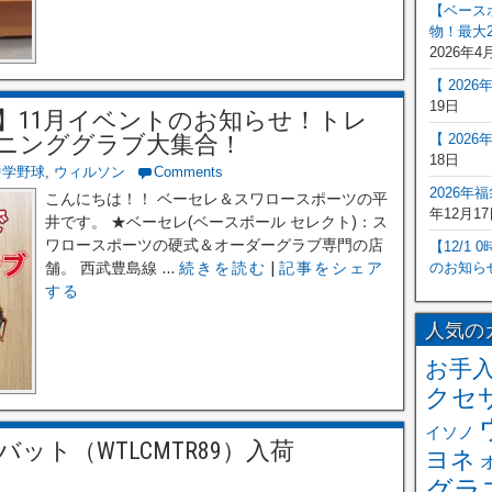
【ベース
物！最大2
2026年4
【 202
19日
】11月イベントのお知らせ！トレ
ニンググラブ大集合！
【 202
18日
中学野球
,
ウィルソン
Comments
2026年
こんにちは！！ ベーセレ＆スワロースポーツの平
年12月17
井です。 ★ベーセレ(ベースボール セレクト)：ス
ワロースポーツの硬式＆オーダーグラブ専門の店
【12/1
舗。 西武豊島線 ...
続きを読む
|
記事をシェア
のお知ら
する
人気の
お手
クセ
イソノ
ト（WTLCMTR89）入荷
ヨネ
グラ