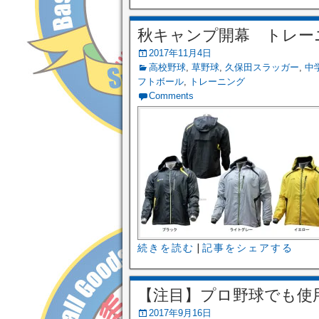
秋キャンプ開幕 トレー
2017年11月4日
高校野球
,
草野球
,
久保田スラッガー
,
中
フトボール
,
トレーニング
Comments
続きを読む
|
記事をシェアする
【注目】プロ野球でも使
2017年9月16日