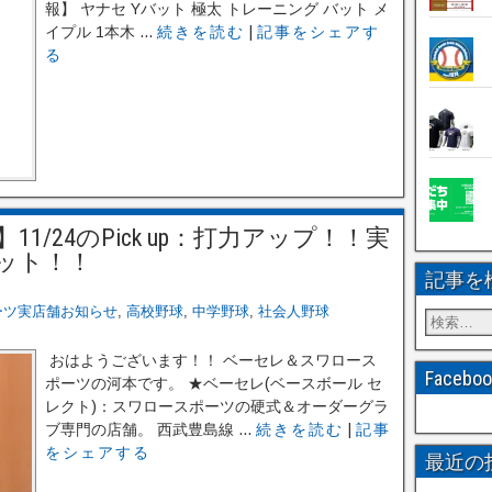
報】 ヤナセ Yバット 極太 トレーニング バット メ
イプル 1本木 ...
続きを読む
|
記事をシェアす
る
/24のPick up：打力アップ！！実
ット！！
記事を
ーツ実店舗お知らせ
,
高校野球
,
中学野球
,
社会人野球
おはようございます！！ ベーセレ＆スワロース
Faceb
ポーツの河本です。 ★ベーセレ(ベースボール セ
レクト)：スワロースポーツの硬式＆オーダーグラ
ブ専門の店舗。 西武豊島線 ...
続きを読む
|
記事
をシェアする
最近の