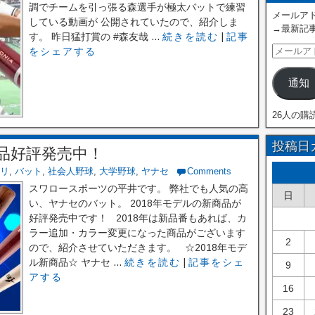
調でチームを引っ張る森選手が極太バットで練習
メールアド
している動画が 公開されていたので、紹介しま
→最新記
す。 昨日猛打賞の #森友哉 ...
続きを読む
|
記事
をシェアする
通知
26人の購
投稿日
商品好評発売中！
リ
,
バット
,
社会人野球
,
大学野球
,
ヤナセ
Comments
スワロースポーツの平井です。 弊社でも人気の高
日
い、ヤナセのバット。 2018年モデルの新商品が
好評発売中です！ 2018年は新品番もあれば、カ
ラー追加・カラー変更になった商品がございます
2
ので、紹介させていただきます。 ☆2018年モデ
ル新商品☆ ヤナセ ...
続きを読む
|
記事をシェ
9
アする
16
23