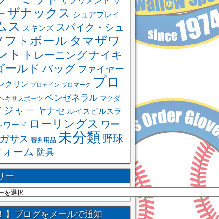
サ
サプリメント
ザナックス
ー
シュアプレイ
ムス
スパイク・シュ
スキンズ
ソフトボール
タマザワ
ント
ナイキ
トレーニング
ゴールド
バッグ
ファイヤー
プロ
ンクリン
プロテイン
プロマーク
ベンゼネラル
ヘキサスポーツ
マクダ
メジャー
ヤナセ
ルイスビルスラ
ローリングス
ワー
レワード
未分類
野球
ガサス
審判用品
フォーム
防具
リー
！】ブログをメールで通知