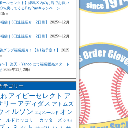
ボールセレクト】練馬区内のお店でお買い
0％戻ってくるPayPayキャンペーン！
月15日
6年福袋｜3日連続紹介・2日目】
2025年12月
6年福袋｜3日連続紹介・2日目】
2025年12月
福袋グラブ福袋紹介！【1/1着予定！】
2025
日
 0時〜】 楽天・Yahoo!にて福袋販売スタート
せ
2025年11月29日
カテゴリー
アイピーセレクト
ア
入れ
サリー
アディダス
アトムズ
ウィルソン
オン
エボシールド
オールドヒッコリー
カッターズ
クリオ
ブ・ミット