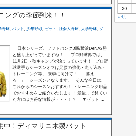
30
ニングの季節到来！！
« 4月
学野球
,
バット
,
少年野球
,
ゼット
,
社会人野球
,
大学野球
,
ソ
日本シリーズ、ソフトバンク3勝/横浜DeNA2勝
と盛り上がっていますね！ プロ野球界では、
11月2日～秋キャンプが始まっています！ プロ野
球選手もシーズンオフは足腰の強化・走り込み・
トレーニング等、 来季に向けて「「 蓄え
る 」」シーズンとなります。 そんな今日は、
これからのシーズンおすすめ！ トレーニング用品
でおすすめをご紹介いたします！ 最後まで見てい
た方にはお得な情報が・・・！？ ▼ゼット ...
用中！ディマリニ木製バット