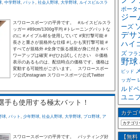
球
,
中学野球
,
バット
,
社会人野球
,
大学野球
,
ルイスビルスラ
ポータ
ジー
スワロースポーツの平井です。 #ルイスビルスラ
ーズ
ッガー #89cm/1300g平均 #トレーニングバットな
デサ
のに #メイプル材を使用していて #実打撃可能 #
長さと重さが規格外な仕様 #しかも実打撃可能 #
ハイ
すべてが規格外 #全身で振る感覚が身に付き #パ
ズ
フラ
ワーアップは確実 #ぜひお試しください ※価格
野球
表示のあるものは、配信時点の価格です。価格は
変動する可能性がございます。 スワロースポー
ビッド
ツ公式Instagram スワロースポーツ公式Twitter
ッガー
ルドペ
ユニ
選手も使用する極太バット！
カテゴ
野球
,
バット
,
少年野球
,
社会人野球
,
大学野球
,
プロ野球
,
ア
【無料
スワロースポーツの平井です。 バッティング好