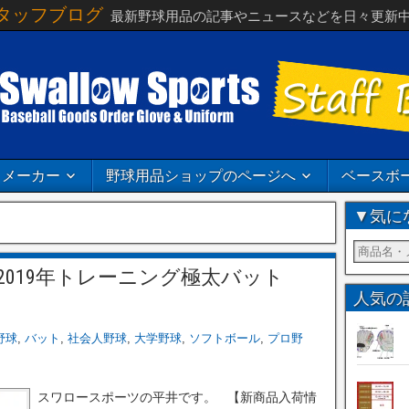
タッフブログ
最新野球用品の記事やニュースなどを日々更新
メーカー
野球用品ショップのページへ
ベースボ
▼気に
2019年トレーニング極太バット
人気の
野球
,
バット
,
社会人野球
,
大学野球
,
ソフトボール
,
プロ野
スワロースポーツの平井です。 【新商品入荷情