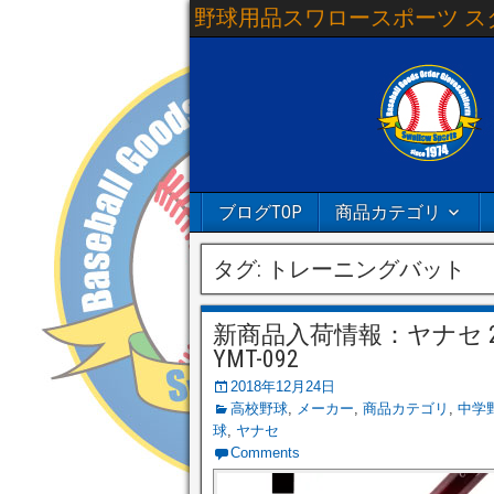
野球用品スワロースポーツ ス
ブログTOP
商品カテゴリ
タグ:
トレーニングバット
新商品入荷情報：ヤナセ 
YMT-092
2018年12月24日
高校野球
,
メーカー
,
商品カテゴリ
,
中学
球
,
ヤナセ
Comments