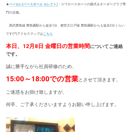
★
ベーセレ(ベースボール セレクト)
：スワロースポーツの硬式＆オーダーグラブ専
。
門の店舗
西武豊島線 豊島園駅から徒歩1分、都営大江戸線 豊島園駅からも徒歩2分くらい
です(^^)アクセスマップは
こちら
本日、12月8日 金曜日の営業時間
についてご連絡
です。
誠に勝手ながら社員研修のため、
15:00～18:00での営業
とさせて頂きます。
ご迷惑をお掛け致しますが、
何卒、ご了承くださいますようお願い申し上げます。