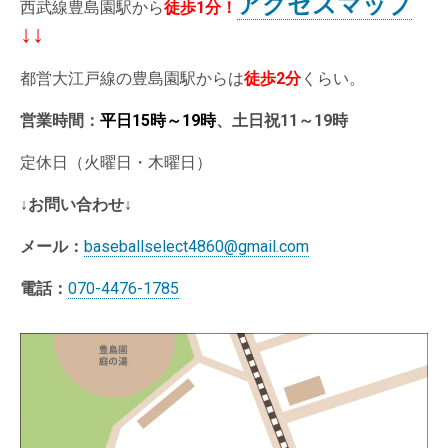
アクセスマップ
西武線豊島園駅から
徒歩1分
！
↓↓
都営大江戸線の豊島園駅からは
徒歩2分
くらい。
営業時間：
平日15時～19時
、土日祝11～19時
定休日（火曜日・木曜日）
↓お問い合わせ↓
メール：
baseballselect4860@gmail.com
電話：
070-4476-1785