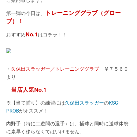
ご案内致します。
トレーニンググラブ（グロー
第一弾の今日は、
ブ）！
No.1
おすすめ
はコチラ！！
・
久保田スラッガー／トレーニンググラブ
￥７５６０
より
当店人気No.1
※【当て捕り】の練習には
久保田スラッガー
の
KSG-
PROB
がオススメ！
内野手（特に二遊間の選手）は、捕球と同時に送球体勢
に素早く移らなくてはいけません。