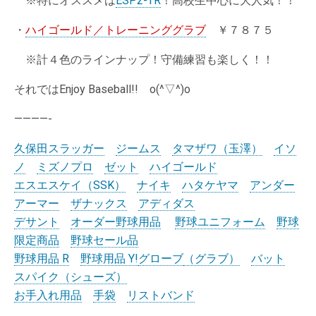
※特にオススメは
ESP2-TR
！高校生中心に大人気！！
・
ハイゴールド／トレーニンググラブ
￥７８７５
※計４色のラインナップ！守備練習も楽しく！！
それではEnjoy Baseball!! o(^▽^)o
————-
久保田スラッガー
ジームス
タマザワ（玉澤）
イソ
ノ
ミズノプロ
ゼット
ハイゴールド
エスエスケイ（SSK）
ナイキ
ハタケヤマ
アンダー
アーマー
ザナックス
アディダス
デサント
オーダー野球用品
野球ユニフォーム
野球
限定商品
野球セール品
野球用品 R
野球用品 Y!
グローブ
（グラブ）
バット
スパイク（シューズ）
お手入れ用品
手袋
リストバンド