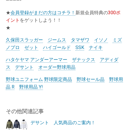
————-
★
会員登録がまだの方はコチラ！
新規会員特典の
300ポ
イント
をゲットしよう！！
★
久保田スラッガー
ジームス
タマザワ
イソノ
ミズ
ノプロ
ゼット
ハイゴールド
SSK
ナイキ
ハタケヤマ
アンダーアーマー
ザナックス
アディダ
ス
デサント
オーダー野球用品
野球ユニフォーム
野球限定商品
野球セール品
野球用
品 R
野球用品 Y!
その他関連記事
デサント 人気商品のご案内！