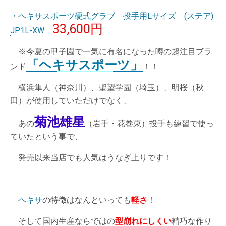
・ヘキサスポーツ硬式グラブ 投手用Lサイズ (ステア)
33,600円
JP1L-XW
※今夏の甲子園で一気に有名になった噂の超注目ブラ
「ヘキサスポーツ」
ンド
！！
横浜隼人（神奈川）、聖望学園（埼玉）、明桜（秋
田）が使用していただけでなく、
菊池雄星
あの
（岩手・花巻東）投手も練習で使っ
ていたという事で、
発売以来当店でも人気はうなぎ上りです！
ヘキサ
の特徴はなんといっても
軽さ
！
そして国内生産ならではの
型崩れにしくい
精巧な作り