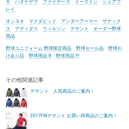
キ
ハタケヤマ
ファイヤーズ
イーストン
シュアプ
レイ
オンヨネ
マクダビッド
アンダーアーマー
ザナック
ス
アディダス
ウィルソン
デサント
オーダー野球
用品
野球ユニフォーム
野球限定商品
野球セール品
野球わ
けあり品
野球用品 R
野球用品 Y!
その他関連記事
デサント 人気商品のご案内！
2017FWデサント お買い得商品のご案内！