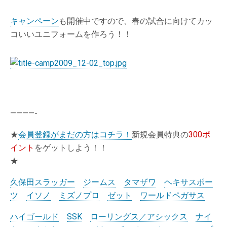
キャンペーン
も開催中ですので、春の試合に向けてカッ
コいいユニフォームを作ろう！！
————-
★
会員登録がまだの方はコチラ！
新規会員特典の
300ポ
イント
をゲットしよう！！
★
久保田スラッガー
ジームス
タマザワ
ヘキサスポー
ツ
イソノ
ミズノプロ
ゼット
ワールドペガサス
ハイゴールド
SSK
ローリングス／アシックス
ナイ