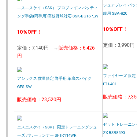
シュアプレイ バ
エスエスケイ（SSK） プロブレイン バッティ
般用 SBA-820
ング手袋(両手用)高校野球対応 SSK-BG16PEW
10％OFF！
10％OFF！
定価：3,990円
定価：7,140円 →
販売価格：6,426
円
ファイヤーズ 限
アシックス 数量限定 野手用 革底スパイク
FTJ-401
GFS-SW
販売価格：7,35
販売価格：23,520円
ゼット トレーニン
エスエスケイ（SSK） 限定トレーニングシュ
ZX BSR8590
ーズ パワーランナー SPTR114WR