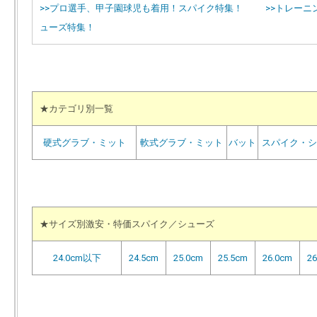
>>プロ選手、甲子園球児も着用！スパイク特集！
>>トレーニ
ューズ特集！
★カテゴリ別一覧
硬式グラブ・ミット
軟式グラブ・ミット
バット
スパイク・シ
★サイズ別激安・特価スパイク／シューズ
24.0cm以下
24.5cm
25.0cm
25.5cm
26.0cm
26