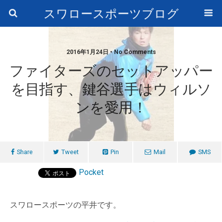
スワロースポーツブログ
2016年1月24日 • No Comments
ファイターズのセットアッパー
を目指す、鍵谷選手はウィルソ
ンを愛用！
Share
Tweet
Pin
Mail
SMS
Pocket
スワロースポーツの平井です。