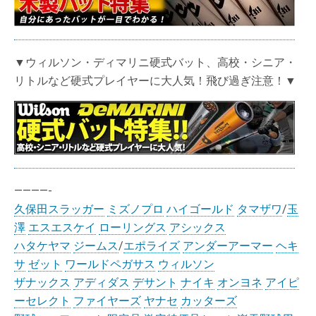
▼ウィルソン・ディマリニ硬式バット、高校・シニア・
リトルなど硬式プレイヤーに大人気！飛び過ぎ注意！▼
————-
久保田スラッガー
ミズノプロ
ハイゴールド
タマザワ
/
玉
澤
エスエスケイ
ローリングス
アシックス
ハタケヤマ
ジームス
/
エポライズ
アンダーアーマー
ヘキ
サ
ゼット
ワールドペガサス
ウィルソン
ザナックス
アディダス
デサント
ナイキ
オンヨネ
アイピ
ーセレクト
ファイヤーズ
ヤナセ
カッターズ