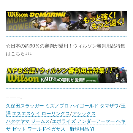
☆日本の約90％の審判が愛用！ウィルソン審判用品特集
はこちら↓↓↓
————-
久保田スラッガー
ミズノプロ
ハイゴールド
タマザワ
/
玉
澤
エスエスケイ
ローリングス
/
アシックス
ハタケヤマ
ジームス
/
エポライズ
アンダーアーマー
ヘキ
サ
ゼット
ワールドペガサス
野球用品 Y!