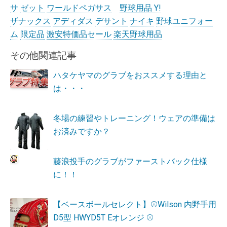
サ
ゼット
ワールドペガサス
野球用品 Y!
ザナックス
アディダス
デサント
ナイキ
野球ユニフォー
ム
限定品
激安特価品セール
楽天野球用品
その他関連記事
ハタケヤマのグラブをおススメする理由と
は・・・
冬場の練習やトレーニング！ウェアの準備は
お済みですか？
藤浪投手のグラブがファーストバック仕様
に！！
【ベースボールセレクト】⚾Wilson 内野手用
D5型 HWYD5T Eオレンジ ⚾