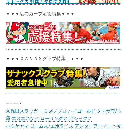
115円！
ザナックス 野球カタログ 2013
販売価格：
▼▼▼広島カープ応援特集▼▼▼
▼▼▼ＸＡＮＡＸグラブ特集！▼▼▼
————-
久保田スラッガー
ミズノプロ
ハイゴールド
タマザワ
/
玉
澤
エスエスケイ
ローリングス
アシックス
ハタケヤマ
ジームス
/
エポライズ
アンダーアーマー
ヘキ