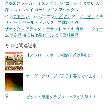
久保田スラッガー
ミズノプロ
ハイゴールド
タマザワ
/
玉
澤
エスエスケイ
ローリングス
アシックス
ハタケヤマ
ジームス
/
エポライズ
アンダーアーマー
ヘキ
サ
ゼット
ワールドペガサス
野球用品 Y!
ザナックス
アディダス
デサント
ナイキ
野球ユニフォー
ム
限定品
激安特価品セール
楽天野球用品
その他関連記事
【スワロースポーツ福袋】第2弾発表！
オーダーグローブ『息子も喜んでいます。』
ゼットの限定グラブ＆ウェアが人気！！