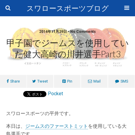
スワロースポーツブログ
2014年11月29日 • No Comments
甲子園でジームスを使用してい
た健大高崎の川井選手Part3
Share
Tweet
Pin
Mail
SMS
Pocket
スワロースポーツの平井です。
本日は、
ジームスのファーストミット
を使用している大
島選手です。