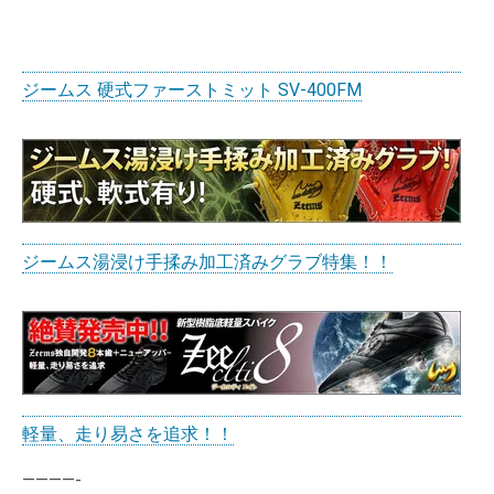
ジームス 硬式ファーストミット SV-400FM
ジームス湯浸け手揉み加工済みグラブ特集！！
軽量、走り易さを追求！！
————-