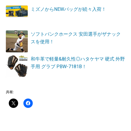
ミズノからNEWバッグが続々入荷！
ソフトバンクホークス 安田選手がザナック
スを使用！
和牛革で軽量&耐久性◎ハタケヤマ 硬式 外野
手用 グラブ PBW-7181B！
共有: