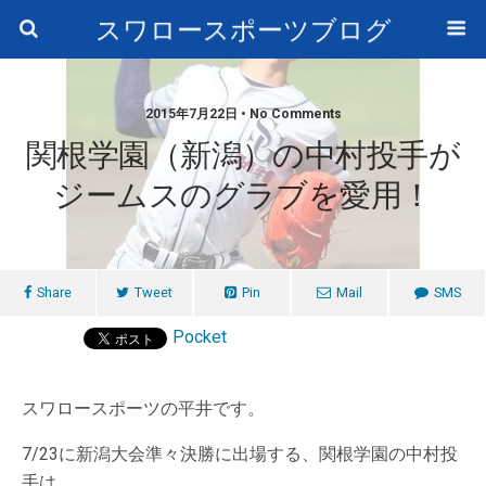
スワロースポーツブログ
2015年7月22日 • No Comments
関根学園（新潟）の中村投手が
ジームスのグラブを愛用！
Share
Tweet
Pin
Mail
SMS
Pocket
スワロースポーツの平井です。
7/23に新潟大会準々決勝に出場する、関根学園の中村投
手は