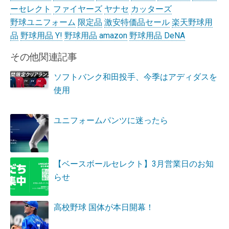
ーセレクト
ファイヤーズ
ヤナセ
カッターズ
野球ユニフォーム
限定品
激安特価品セール
楽天野球用
品
野球用品 Y!
野球用品 amazon
野球用品 DeNA
その他関連記事
ソフトバンク和田投手、今季はアディダスを
使用
ユニフォームパンツに迷ったら
【ベースボールセレクト】3月営業日のお知
らせ
高校野球 国体が本日開幕！