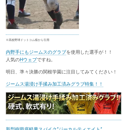
※高校野球ドットコム様から引用
内野手にもジームスのグラブ
を使用した選手が！！
人気の
Hウェブ
ですね。
明日、準々決勝の関根学園に注目してみてください！
ジームス湯浸け手揉み加工済みグラブ特集！！
新型樹脂底軽量スパイク”ジーカルティエイト”