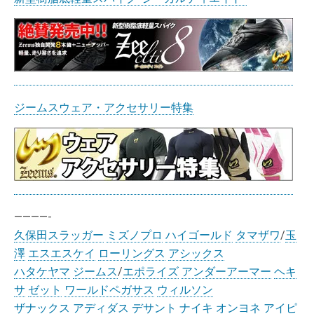
ジームスウェア・アクセサリー特集
————-
久保田スラッガー
ミズノプロ
ハイゴールド
タマザワ
/
玉
澤
エスエスケイ
ローリングス
アシックス
ハタケヤマ
ジームス
/
エポライズ
アンダーアーマー
ヘキ
サ
ゼット
ワールドペガサス
ウィルソン
ザナックス
アディダス
デサント
ナイキ
オンヨネ
アイピ