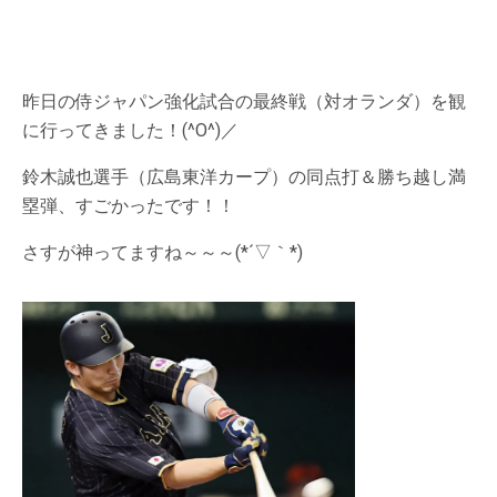
昨日の侍ジャパン強化試合の最終戦（対オランダ）を観
に行ってきました！(^O^)／
鈴木誠也選手（広島東洋カープ）の同点打＆勝ち越し満
塁弾、すごかったです！！
さすが神ってますね～～～(*´▽｀*)