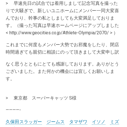
> 早速先日の試合では着用しまして記念写真を撮った
りで大騒ぎで、新しいユニホームにメンバー一同大変喜
んでおり、幹事の私としましても大変満足しておりま
す。（撮った写真は早速ホームページにアップしました
< http://www.geocities.co.jp/Athlete-Olympia/2070/ > ）
これまでに何度もメンバー大勢でお邪魔をしたり、閉店
時間過ぎても親切に相談にのって頂きまして大変申し訳
なく思うとともにとても感謝しております。ありがとう
ございました。また何かの機会には宜しくお願いしま
す。
> 東京都 スーパーキャッツ S様
————-
久保田スラッガー
ジームス
タマザワ
イソノ
ミズ