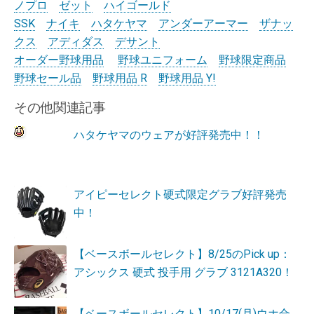
ノプロ
ゼット
ハイゴールド
SSK
ナイキ
ハタケヤマ
アンダーアーマー
ザナッ
クス
アディダス
デサント
オーダー野球用品
野球ユニフォーム
野球限定商品
野球セール品
野球用品 R
野球用品 Y!
その他関連記事
ハタケヤマのウェアが好評発売中！！
アイピーセレクト硬式限定グラブ好評発売
中！
【ベースボールセレクト】8/25のPick up：
アシックス 硬式 投手用 グラブ 3121A320！
【ベースボールセレクト】10/17(月)ウホ合