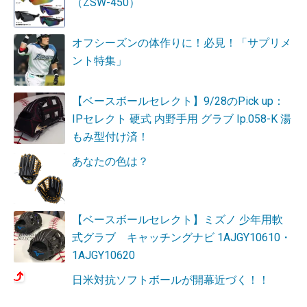
（ZSW-450）
オフシーズンの体作りに！必見！「サプリメ
ント特集」
【ベースボールセレクト】9/28のPick up：
IPセレクト 硬式 内野手用 グラブ Ip.058-K 湯
もみ型付け済！
あなたの色は？
【ベースボールセレクト】ミズノ 少年用軟
式グラブ キャッチングナビ 1AJGY10610・
1AJGY10620
日米対抗ソフトボールが開幕近づく！！