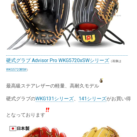
硬式グラブ Advisor Pro WKG5720xSWシリーズ
（画像は
WKG57208SW
）
最高級ステアレザーの軽量、高耐久モデル
硬式グラブの
WKG131シリーズ
、
141シリーズ
がお買い得
となっております