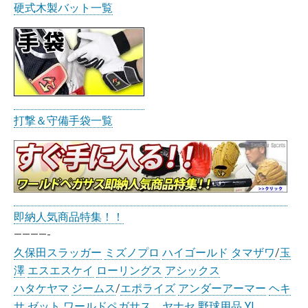
硬式木製バット一覧
打撃＆守備手袋一覧
即納人気商品特集！！
————-
久保田スラッガー
ミズノプロ
ハイゴールド
タマザワ
/
玉
澤
エスエスケイ
ローリングス
アシックス
ハタケヤマ
ジームス
/
エポライズ
アンダーアーマー
ヘキ
サ
ゼット
ワールドペガサス
ヤナセ
野球用品 Y!