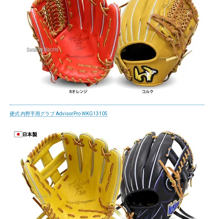
硬式 内野手用グラブ AdvisorPro WKG13105