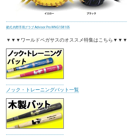
硬式 内野手用グラブ Advisor Pro WNG158105
▼
▼
▼ワールドペガサスのオススメ特集はこちら
▼
▼
▼
ノック・トレーニングバット一覧