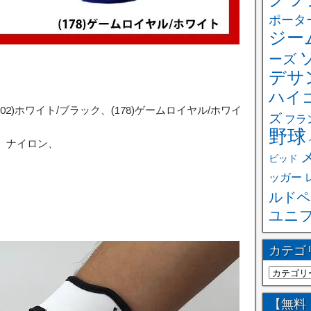
ポータ
ジー
ーズ
デサ
ハイ
102)ホワイト/ブラック、(178)ゲームロイヤル/ホワイ
ズ
フラ
野球
、ナイロン、
ビッド
ッガー
ルドペ
ユニ
カテゴ
【無料