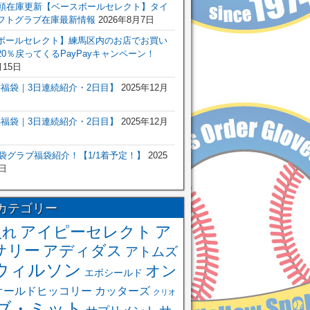
店頭在庫更新【ベースボールセレクト】タイ
フトグラブ在庫最新情報
2026年8月7日
ボールセレクト】練馬区内のお店でお買い
0％戻ってくるPayPayキャンペーン！
月15日
6年福袋｜3日連続紹介・2日目】
2025年12月
6年福袋｜3日連続紹介・2日目】
2025年12月
福袋グラブ福袋紹介！【1/1着予定！】
2025
日
カテゴリー
アイピーセレクト
ア
入れ
サリー
アディダス
アトムズ
ウィルソン
オン
エボシールド
オールドヒッコリー
カッターズ
クリオ
ブ・ミット