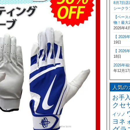
8月7日
シークラ
【ベース
物！最大2
2026年4
【 202
19日
【 202
18日
2026年
年12月17
人気の
お手
クセ
イソノ
ヨネ
グラ