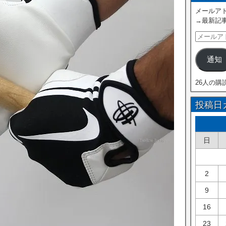
メールアド
→最新記
通知
26人の購
投稿日
日
2
9
16
23