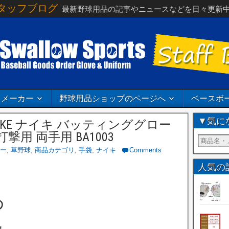
タッフブログ
最新野球用品の記事やニュースなどを日々更新
メーカー
野球用品ショップのページへ
ベースボ
▼気に
 NIKE ナイキ バッティンググロー
撃用 両手用 BA1003
ー
,
草野球
,
商品カテゴリ
,
手袋
,
ナイキ
Comments
人気の
め