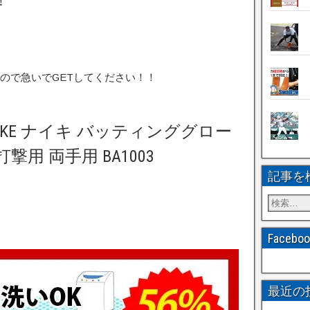
！
ので急いでGETしてください！！
 NIKE ナイキ バッティンググロー
撃用 両手用 BA1003
記事を
Faceb
最近の