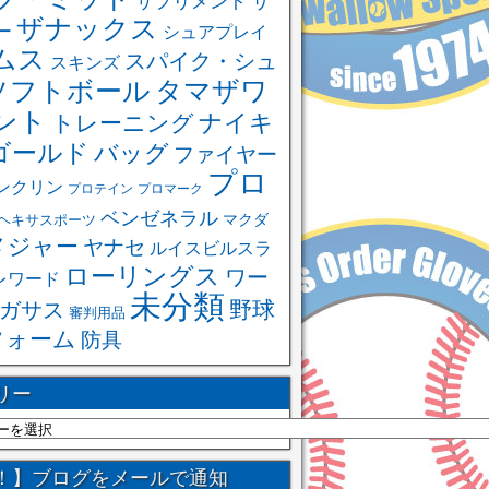
サ
サプリメント
ザナックス
ー
シュアプレイ
ムス
スパイク・シュ
スキンズ
ソフトボール
タマザワ
ント
ナイキ
トレーニング
ゴールド
バッグ
ファイヤー
プロ
ンクリン
プロテイン
プロマーク
ベンゼネラル
ヘキサスポーツ
マクダ
メジャー
ヤナセ
ルイスビルスラ
ローリングス
ワー
レワード
未分類
野球
ガサス
審判用品
フォーム
防具
リー
！】ブログをメールで通知