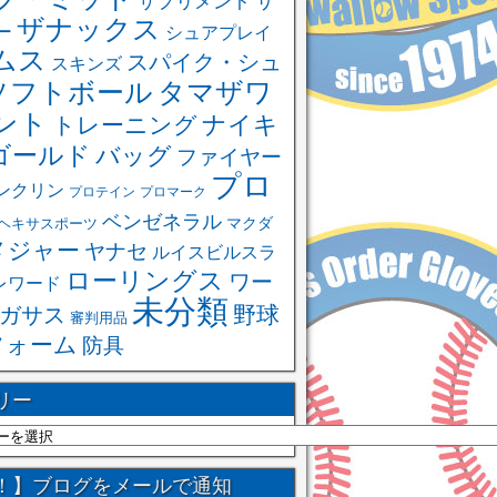
サ
サプリメント
ザナックス
ー
シュアプレイ
ムス
スパイク・シュ
スキンズ
ソフトボール
タマザワ
ント
ナイキ
トレーニング
ゴールド
バッグ
ファイヤー
プロ
ンクリン
プロテイン
プロマーク
ベンゼネラル
ヘキサスポーツ
マクダ
メジャー
ヤナセ
ルイスビルスラ
ローリングス
ワー
レワード
未分類
野球
ガサス
審判用品
フォーム
防具
リー
！】ブログをメールで通知