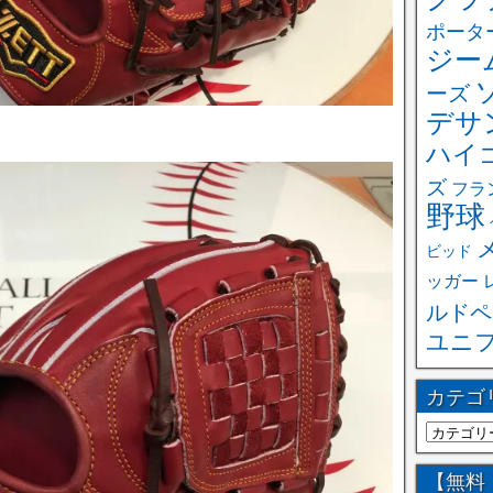
ポータ
ジー
ーズ
デサ
ハイ
ズ
フラ
野球
ビッド
ッガー
ルドペ
ユニ
カテゴ
【無料