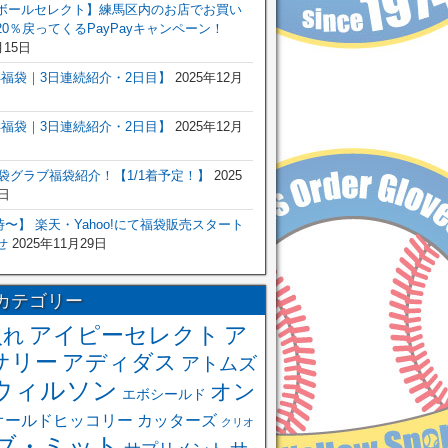
ボールセレクト】練馬区内のお店でお買い
0％戻ってくるPayPayキャンペーン！
月15日
6年福袋｜3日連続紹介・2日目】
2025年12月
6年福袋｜3日連続紹介・2日目】
2025年12月
福袋グラブ福袋紹介！【1/1着予定！】
2025
日
 0時〜】 楽天・Yahoo!にて福袋販売スタート
せ
2025年11月29日
カテゴリー
アイピーセレクト
ア
入れ
サリー
アディダス
アトムズ
ウィルソン
オン
エボシールド
オールドヒッコリー
カッターズ
クリオ
ブ・ミット