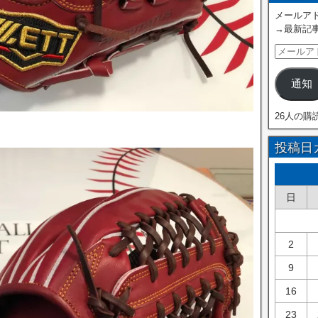
メールアド
→最新記
通知
26人の購
投稿日
日
2
9
16
23