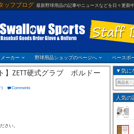
タッフブログ
最新野球用品の記事やニュースなどを日々更新
メーカー
野球用品ショップのページへ
ベースボ
▼気に
】ZETT硬式グラブ ボルドー
リ
Comments
人気の
。
ださい。