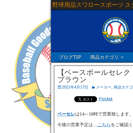
野球用品スワロースポーツ ス
ブログTOP
商品カテゴリ
【ベースボールセレクト
ブラウン
2021年4月17日
メーカー
,
商品カテゴ
Pocket
ベーセレ
は14～18時で営業致します
今後の営業予定は…
こちら
をご確認く