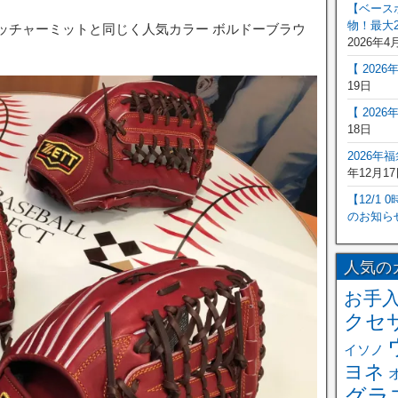
【ベース
物！最大2
ャッチャーミットと同じく人気カラー ボルドーブラウ
2026年4
。
【 202
19日
【 202
18日
2026年
年12月17
【12/1
のお知ら
人気の
お手
クセ
イソノ
ヨネ
グラ