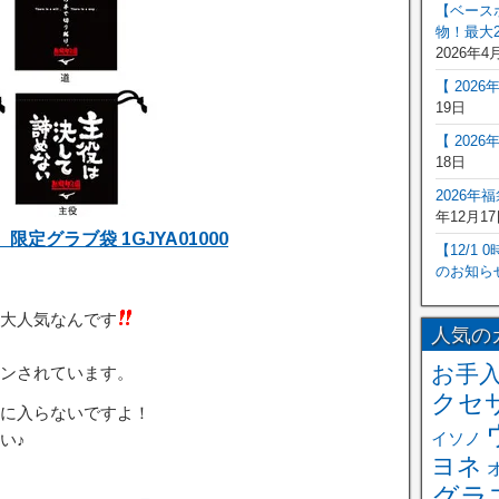
【ベース
物！最大2
2026年4
【 202
19日
【 202
18日
2026年
年12月17
定グラブ袋 1GJYA01000
【12/1
のお知ら
大人気なんです
人気の
お手
ンされています。
クセ
に入らないですよ！
イソノ
い♪
ヨネ
グラ