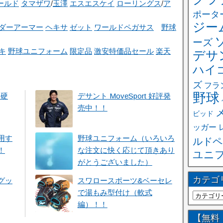
ールド
タマザワ
/
玉澤
エスエスケイ
ローリングス
/
ア
ポータ
ジー
ダーアーマー
ヘキサ
ゼット
ワールドペガサス
野球
ーズ
キ
野球ユニフォーム
限定品
激安特価品セール
楽天
デサ
ハイ
ズ
フラ
野球
）硬
デサント MoveSport 好評発
売中！！
ビッド
ッガー
用す
野球ユニフォーム（いろいろ
ルドペ
！
な注文に快く応じて頂きあり
ユニ
がとうございました）
カテゴ
グッ
スワロースポーツ&ベーセレ
で湯もみ型付け（軟式
編）！！
【無料