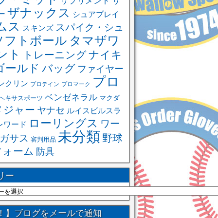
サ
サプリメント
ザナックス
ー
シュアプレイ
ムス
スパイク・シュ
スキンズ
ソフトボール
タマザワ
ント
ナイキ
トレーニング
ゴールド
バッグ
ファイヤー
プロ
ンクリン
プロテイン
プロマーク
ベンゼネラル
ヘキサスポーツ
マクダ
メジャー
ヤナセ
ルイスビルスラ
ローリングス
ワー
レワード
未分類
野球
ガサス
審判用品
フォーム
防具
リー
！】ブログをメールで通知