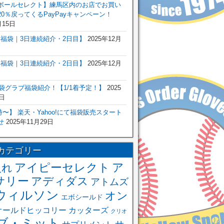
ボールセレクト】練馬区内のお店でお買い
0％戻ってくるPayPayキャンペーン！
月15日
6年福袋｜3日連続紹介・2日目】
2025年12月
6年福袋｜3日連続紹介・2日目】
2025年12月
福袋グラブ福袋紹介！【1/1着予定！】
2025
日
 0時〜】 楽天・Yahoo!にて福袋販売スタート
せ
2025年11月29日
カテゴリー
アイピーセレクト
ア
入れ
サリー
アディダス
アトムズ
ウィルソン
オン
エボシールド
オールドヒッコリー
カッターズ
クリオ
ブ・ミット