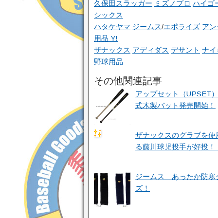
久保田スラッガー
ミズノプロ
ハイゴ
シックス
ハタケヤマ
ジームス
/
エポライズ
アン
用品 Y!
ザナックス
アディダス
デサント
ナイ
野球用品
その他関連記事
アップセット（UPSET
式木製バット発売開始！
ザナックスのグラブを使
る藤川球児投手が好投！
ジームス あったか防寒
ズ！