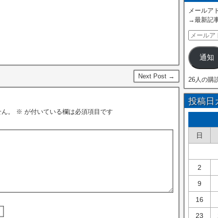
メールアド
→最新記
通知
Next Post →
26人の購
投稿日
せん。
※
が付いている欄は必須項目です
日
2
9
16
23