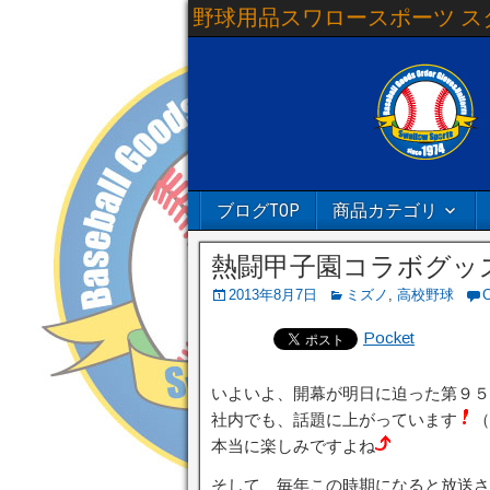
野球用品スワロースポーツ ス
ブログTOP
商品カテゴリ
熱闘甲子園コラボグッ
2013年8月7日
ミズノ
,
高校野球
Pocket
いよいよ、開幕が明日に迫った第９５
社内でも、話題に上がっています
（
本当に楽しみですよね
そして、毎年この時期になると放送さ