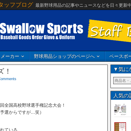
タッフブログ
最新野球用品の記事やニュースなどを日々更新
メーカー
野球用品ショップのページへ
ベースボ
▼気に
ズ！
Comments
人気の
回全国高校野球選手権記念大会！
予選からですが…笑）
れている