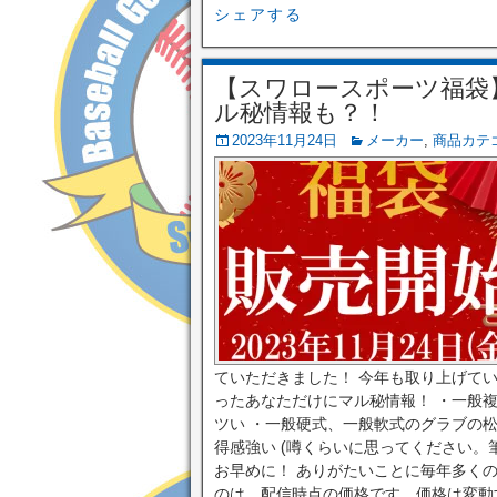
シェアする
【スワロースポーツ福袋】2
ル秘情報も？！
2023年11月24日
メーカー
,
商品カテ
ていただきました！ 今年も取り上げて
ったあなただけにマル秘情報！ ・一般
ツい ・一般硬式、一般軟式のグラブの
得感強い (噂くらいに思ってください。
お早めに！ ありがたいことに毎年多く
のは、配信時点の価格です。価格は変動