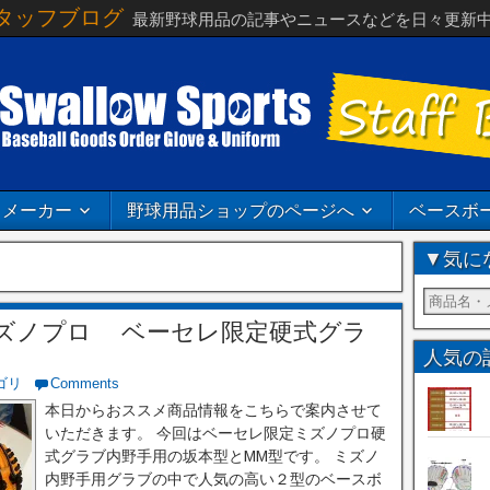
タッフブログ
最新野球用品の記事やニュースなどを日々更新
メーカー
野球用品ショップのページへ
ベースボ
▼気に
ズノプロ ベーセレ限定硬式グラ
人気の
ゴリ
Comments
本日からおススメ商品情報をこちらで案内させて
いただきます。 今回はベーセレ限定ミズノプロ硬
式グラブ内野手用の坂本型とMM型です。 ミズノ
内野手用グラブの中で人気の高い２型のベースボ