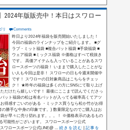
2024年版販売中！本日はスワロー
ゴリ
Comments
昨日より2024年福袋を販売開始いたしました！
今回の福袋のラインナップをご紹介します。 ■グ
ラブ・ミット福袋 ■複合バット福袋 ■手袋福袋 ■
ウェア福袋 ■ミックス福袋 ※価格はすべて税抜き
です。 高価アイテムも入っていることがあるスワ
ロースポーツの福袋！ いままで購入したことがな
い人も今回は是非！ スワローの日も今週末開催中
です！ スワローの日対象商品はこちらをチェッ
ク！ ★昨年の福袋は多くの方にSNSにて取り上げ
いただけたら嬉しいです！ 最後にここまで読んでくださっ
合バット福袋の松は有名バットが入ってる確率高くてアツ
はお得感すごいのがある ・ミックス買うなら松か竹がお得
者の勝手な中身の印象です。) 数量限定なのでご購入はお
福袋が早々に売り切れます。。。！ ※価格表示のあるもの
る可能性がございます。 スワロースポーツ公式
r スワロースポーツ公式LINE@ ...
続きを読む
|
記事を