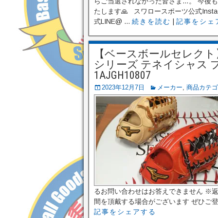
らご当選されなかった皆さま…。 今後
たします🙏 スワロースポーツ公式Insta
式LINE@ ...
続きを読む
|
記事をシェ
【ベースボールセレクト
シリーズ テネイシャス 
1AJGH10807
2023年12月7日
メーカー
,
商品カテゴ
るお問い合わせはお答えできません ※
間を頂戴する場合がございます ぜひご登録
記事をシェアする