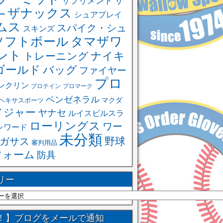
サ
サプリメント
ザナックス
ー
シュアプレイ
ムス
スパイク・シュ
スキンズ
ソフトボール
タマザワ
ント
ナイキ
トレーニング
ゴールド
バッグ
ファイヤー
プロ
ンクリン
プロテイン
プロマーク
ベンゼネラル
ヘキサスポーツ
マクダ
メジャー
ヤナセ
ルイスビルスラ
ローリングス
ワー
レワード
未分類
野球
ガサス
審判用品
フォーム
防具
リー
！】ブログをメールで通知