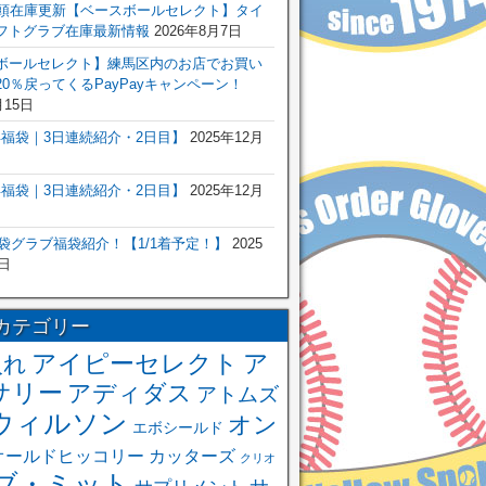
店頭在庫更新【ベースボールセレクト】タイ
フトグラブ在庫最新情報
2026年8月7日
ボールセレクト】練馬区内のお店でお買い
0％戻ってくるPayPayキャンペーン！
月15日
6年福袋｜3日連続紹介・2日目】
2025年12月
6年福袋｜3日連続紹介・2日目】
2025年12月
福袋グラブ福袋紹介！【1/1着予定！】
2025
日
カテゴリー
アイピーセレクト
ア
入れ
サリー
アディダス
アトムズ
ウィルソン
オン
エボシールド
オールドヒッコリー
カッターズ
クリオ
ブ・ミット