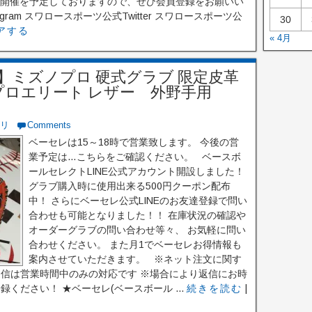
も開催を予定しておりますので、ぜひ会員登録をお願いい
gram スワロースポーツ公式Twitter スワロースポーツ公
30
アする
« 4月
】ミズノプロ 硬式グラブ 限定皮革
プロエリート レザー 外野手用
リ
Comments
ベーセレは15～18時で営業致します。 今後の営
業予定は…こちらをご確認ください。 ベースボ
ールセレクトLINE公式アカウント開設しました！
グラブ購入時に使用出来る500円クーポン配布
中！ さらにベーセレ公式LINEのお友達登録で問い
合わせも可能となりました！！ 在庫状況の確認や
オーダーグラブの問い合わせ等々、 お気軽に問い
合わせください。 また月1でベーセレお得情報も
案内させていただきます。 ※ネット注文に関す
返信は営業時間中のみの対応です ※場合により返信にお時
ください！ ★ベーセレ(ベースボール ...
続きを読む
|