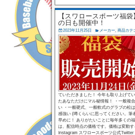
【スワロースポーツ福袋】
の日も開催中！
2023年11月25日
メーカー
,
商品カテ
ていただきました！ 今年も取り上げて
たあなただけにマル秘情報！ ・一般複
い ・一般硬式、一般軟式のグラブの松
感強い (噂くらいに思ってください。筆
早めに！ ありがたいことに毎年多くの
は、配信時点の価格です。価格は変動す
Instagram スワロースポーツ公式Twitte