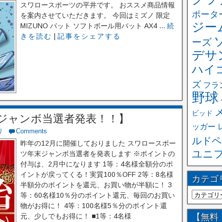
スワロースポーツの平井です。 おススメ商品情報
ポータ
を案内させていただきます。 今回はミズノ 限定
ジー
MIZUNO バット ソフトボール用バット AX4 ...
続
きを読む
|
記事をシェアする
ーズ
デサ
ハイ
ズ
フラ
野球
ビッド
ジャンボ当選者発表！！】
ッガー
リ
Comments
ルドペ
昨年の12月に開催しておりました スワロースポー
ユニ
ツ年末ジャンボ当選者を発表します ※ポイントの
付与は、2月中になります 1等：4名様全額分のポ
イントが戻ってくる！実質100％OFF 2等：8名様
カテゴ
半額分のポイントを還元、お買い物が半額に！ 3
等：60名様10％分のポイント還元、毎回のお買い
物がお得に！ 4等：100名様5％分のポイント還
【無料
元、少しでもお得に！ ■1等：4名様