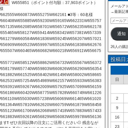
W655851（ポイント付与額：37,903ポイント）
メールアド
名様
→最新記
W662555W660873W655275W662161 ■3等：60名様
660408W655885W659230W659165W662231W655757
657135W662085W658701W656572W656235W662178
655465W658127W659414W658341W657381W657339
通知
661279W660584W661836W659245W656207W657021
656909W660523W659997W655163W661838W662676
26人の購
655507W660465W660682W660218W656911W656675
投稿日
655771W658512W658862W656733W655567W656372
658179W657740W659803W660826W656290W656354
661882W661525W658402W661496W658002W658665
日
662531W657254W654989W662157W655933W656383
659391W659267W662009W657925W657099W656159
656186W660420W658775W657828W660749W661226
2
656110W655030W657238W656069W661465W661020
661364W657810W662620W660759W661879W658458
9
655123W661706W662068W657418W657883W657433
661883W659261W656829W656083W659978W656136
16
す❗ ぜひ次回以降の注文にご活用ください⚾ 残念なが
23