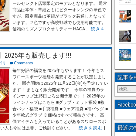
ールセレクト店頭限定のモデルとなります。 通常
商品は本体・革紐ともにビターオレンジの単色で
すが、限定商品は革紐がブラック芯通しとなって
います。２色ですが高校野球でも使用可能です。
信頼のミズノプロクオリティー HAGA ...
続きを
025年も販売します!!!
ゴリ
Comments
毎年好評の福袋を2025年もやります！ 今年もス
記事を
ワロースポーツ福袋を発売することが決定しまし
た。 販売開始は2025年11月22日(金)を予定してい
ます！ まもなく販売開始です！ 今年の福袋のラ
インナップは15日ごろ公開予定です！ 2025年の
ラインナップはこちら ■グラブ・ミット福袋 ■複
Faceb
合バット福袋 ■手袋福袋 ■ウェア福袋 ■福バッグ ■
少年軟式グラブ ※価格はすべて税抜きです。 高
価アイテムも入っていることがあるスワロースポ
最近の
い人も今回は是非、ご検討ください。 ...
続きを読む
|