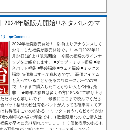
024年版販売開始!!!ネタバレのマ
ゴリ
Comments
2024年福袋販売開始！ 以前よりアナウンスして
おりました福袋が販売開始です！ 本日2023年11
月24日(金)より販売開始！ 今回の福袋のラインナ
ップをご紹介します。 ■グラブ・ミット福袋 ■複
合バット福袋 ■手袋福袋 ■ウェア福袋 ■ミックス
福袋 ※価格はすべて税抜きです。 高価アイテム
も入っていることがあるスワロースポーツの福
袋！いままで購入したことがない人も今回は是
非！ ★昨年の福袋は多くの方にSNSにて取り上げ
いただけたら嬉しいです！ 最後にここまで読んでくださ
複合バット福袋の松は有名バットが入ってる確率高くてア
松はお得感すごいのがある ・ミックス買うなら松か竹がお
筆者の勝手な中身の印象です。) 数量限定なのでご購入は
の福袋が早々に売り切れます。。。！ ※価格表示のあるも
する可能性がございます。 スワロースポーツ公式