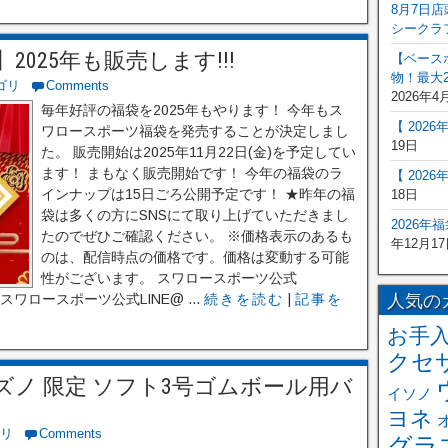
8月7日
シークラ
025年も販売します!!!
【ベース
物！最大2
ゴリ
Comments
2026年4
毎年好評の福袋を2025年もやります！ 今年もス
【 202
ワロースポーツ福袋を発売することが決定しまし
19日
た。 販売開始は2025年11月22日(金)を予定してい
ます！ まもなく販売開始です！ 今年の福袋のラ
【 202
インナップは15日ごろ公開予定です！ ★昨年の福
18日
袋は多くの方にSNSにて取り上げていただきまし
2026年
たのでぜひご確認ください。 ※価格表示のあるも
年12月17
のは、配信時点の価格です。価格は変動する可能
性がございます。 スワロースポーツ公式
人気の
r スワロースポーツ公式LINE@ ...
続きを読む
|
記事を
お手
クセ
ノ 限定 ソフト3号ゴムボール用バ
イソノ
ヨネ
リ
Comments
グラ