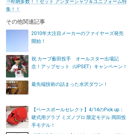
⇒即納多数！！ゼット アンダーシャツ＆ユニフォーム特
集！！
その他関連記事
2010年大注目メーカーのファイヤーズ発売
開始！
祝 カープ薮田投手 オールスター出場記
念！アップセット（UPSET）キャンペーン！
最先端技術の詰まった水沢ダウン！
【ベースボールセレクト】4/14のPick up：
硬式用グラブ ミズノプロ 限定モデル 岡田投
手モデル！