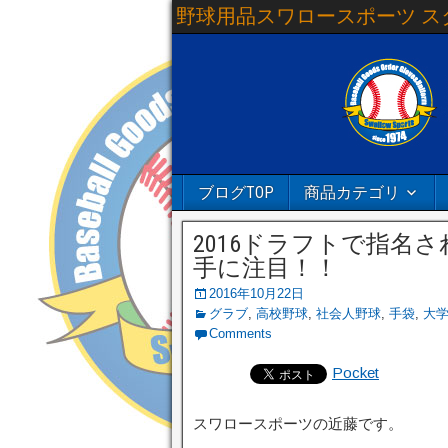
野球用品スワロースポーツ ス
ブログTOP
商品カテゴリ
2016ドラフトで指名
手に注目！！
2016年10月22日
グラブ
,
高校野球
,
社会人野球
,
手袋
,
大
Comments
Pocket
スワロースポーツの近藤です。