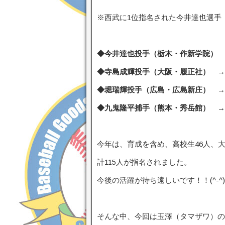
※西武に1位指名された今井達也選手
◆今井達也投手（栃木・作新学院） 
◆寺島成輝投手（大阪・履正社） →
◆堀瑞輝投手（広島・広島新庄） →
◆九鬼隆平捕手（熊本・秀岳館） →
今年は、育成を含め、高校生46人、大
計115人が指名されました。
今後の活躍が待ち遠しいです！！(^-^)
そんな中、今回は玉澤（タマザワ）の