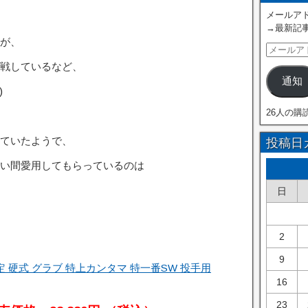
メールアド
→最新記
が、
戦しているなど、
通知
)
26人の購
ていたようで、
投稿日
い間愛用してもらっているのは
日
2
9
 硬式 グラブ 特上カンタマ 特一番SW 投手用
16
23