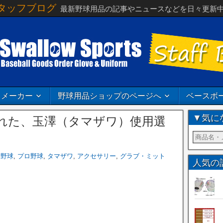
タッフブログ
最新野球用品の記事やニュースなどを日々更新
メーカー
野球用品ショップのページへ
ベースボ
▼気に
された、玉澤（タマザワ）使用選
学野球
,
プロ野球
,
タマザワ
,
アクセサリー
,
グラブ・ミット
人気の