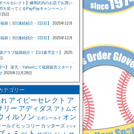
ボールセレクト】練馬区内のお店でお買い
0％戻ってくるPayPayキャンペーン！
月15日
6年福袋｜3日連続紹介・2日目】
2025年12月
6年福袋｜3日連続紹介・2日目】
2025年12月
福袋グラブ福袋紹介！【1/1着予定！】
2025
日
 0時〜】 楽天・Yahoo!にて福袋販売スタート
せ
2025年11月29日
カテゴリー
アイピーセレクト
ア
入れ
サリー
アディダス
アトムズ
ウィルソン
オン
エボシールド
オールドヒッコリー
カッターズ
クリオ
ブ・ミット