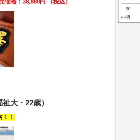
売価格：38,880円 （税込）
30
« 4月
祉大・22歳）
名！！