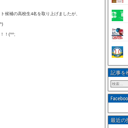
ラフト候補の高校生4名を取り上げましたが、
)
(^^;
記事を
Faceb
最近の