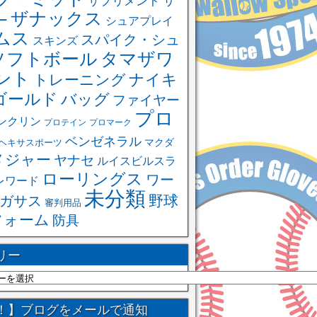
サ
サプリメント
ザナックス
ー
シュアプレイ
ムス
スパイク・シュ
スキンズ
ソフトボール
タマザワ
ント
ナイキ
トレーニング
ゴールド
バッグ
ファイヤー
プロ
ンクリン
プロテイン
プロマーク
ベンゼネラル
ヘキサスポーツ
マクダ
メジャー
ヤナセ
ルイスビルスラ
ローリングス
ワー
レワード
未分類
野球
ガサス
審判用品
フォーム
防具
リー
！】ブログをメールで通知