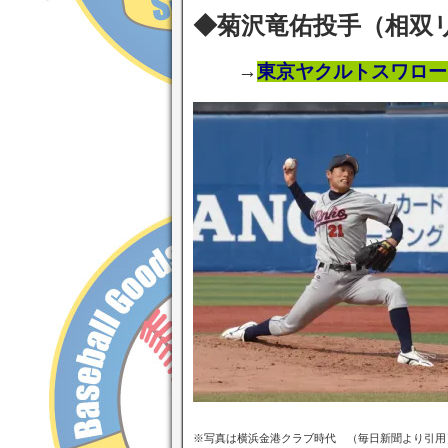
◆菊沢竜佑投手（相双リ
→
東京ヤクルトスワロー
※写真は横浜金港クラブ時代 （毎日新聞より引用