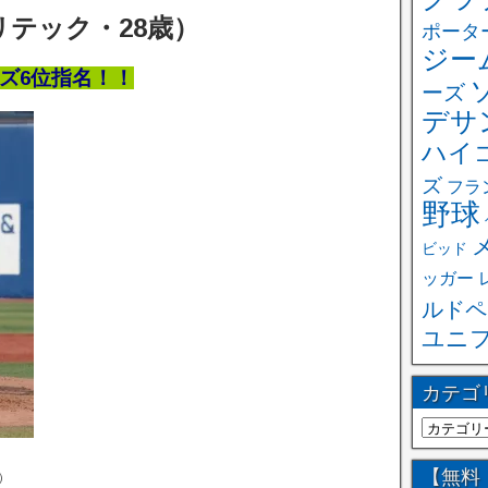
テック・28歳）
ポータ
ジー
ズ6位指名！！
ーズ
デサ
ハイ
ズ
フラ
野球
ビッド
ッガー
ルドペ
ユニ
カテゴ
【無料
）