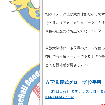
相双リテックは軟式野球部だそうです
その前にはアメリカ独立リーグにも挑
異色の経歴の持ち主ですね！！(゜o゜
立教大学時代にも玉澤のグラブを使っ
弊社でも人気メーカーである玉澤を長
とても親近感が湧きます！(^-^)
☆玉澤 硬式グローブ 投手用
・
【即日出荷】 タマザワ スワロー限定
KANTAMA-T1SW