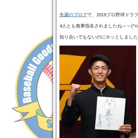
先週のブログ
で、2016プロ野球ド
4人とも無事指名されましたね～～(^o^
知り合いでもないのにホッとしました！！