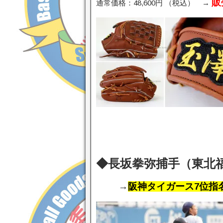
販
通常価格：48,600円 （税込） →
◆長坂拳弥捕手（東北福
→
阪神タイガース7位指