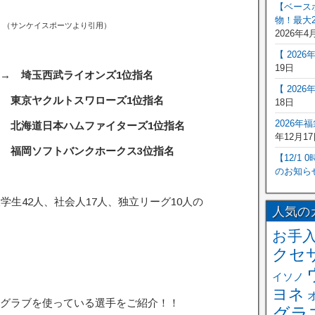
【ベース
物！最大2
（サンケイスポーツより引用）
2026年4
【 202
19日
→ 埼玉西武ライオンズ1位指名
【 202
 東京ヤクルトスワローズ1位指名
18日
2026年
 北海道日本ハムファイターズ1位指名
年12月17
 福岡ソフトバンクホークス3位指名
【12/1
のお知ら
学生42人、社会人17人、独立リーグ10人の
人気の
お手
クセ
イソノ
ヨネ
グラブを使っている選手をご紹介！！
グラ